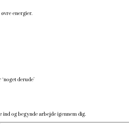
 øvre energier.
er ‘noget derude’
e ind og begynde arbejde igennem dig.
N