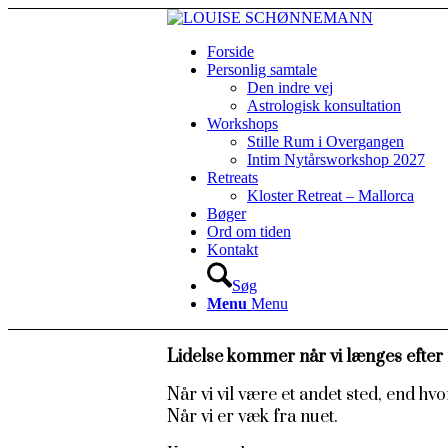
Forside
Personlig samtale
Den indre vej
Astrologisk konsultation
Workshops
Stille Rum i Overgangen
Intim Nytårsworkshop 2027
Retreats
Kloster Retreat – Mallorca
Bøger
Ord om tiden
Kontakt
Søg
Menu
Menu
Lidelse kommer når vi længes efter n
Når vi vil være et andet sted, end hvor
Når vi er væk fra nuet.