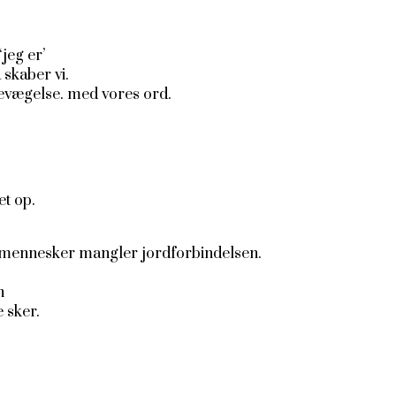
‘jeg er’
 skaber vi.
evægelse. med vores ord.
et op.
e mennesker mangler jordforbindelsen.
n
 sker.