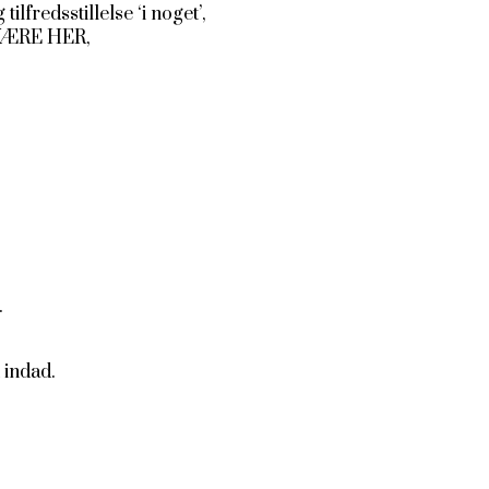
lfredsstillelse ‘i noget’,
 VÆRE HER,
.
 indad.