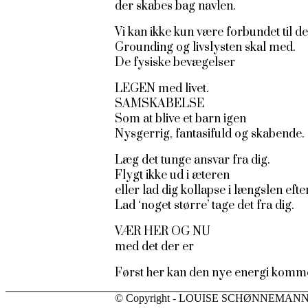
der skabes bag navlen.
Vi kan ikke kun være forbundet til de
Grounding og livslysten skal med.
De fysiske bevægelser
LEGEN med livet.
SAMSKABELSE
Som at blive et barn igen
Nysgerrig, fantasifuld og skabende.
Læg det tunge ansvar fra dig.
Flygt ikke ud i æteren
eller lad dig kollapse i længslen eft
Lad ‘noget større’ tage det fra dig.
VÆR HER OG NU
med det der er
Først her kan den nye energi komm
© Copyright - LOUISE SCHØNNEMAN