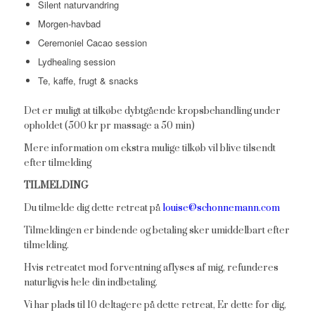
Silent naturvandring
Morgen-havbad
Ceremoniel Cacao session
Lydhealing session
Te, kaffe, frugt & snacks
Det er muligt at tilkøbe dybtgående kropsbehandling under
opholdet (500 kr pr massage a 50 min)
Mere information om ekstra mulige tilkøb vil blive tilsendt
efter tilmelding
TILMELDING
Du tilmelde dig dette retreat på
louise@schonnemann.com
Tilmeldingen er bindende og betaling sker umiddelbart efter
tilmelding.
Hvis retreatet mod forventning aflyses af mig, refunderes
naturligvis hele din indbetaling.
Vi har plads til 10 deltagere på dette retreat, Er dette for dig,