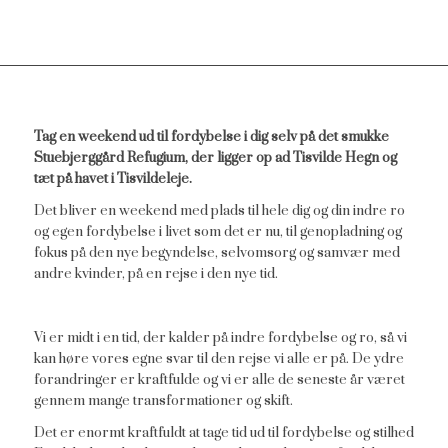
Tag en weekend ud til fordybelse i dig selv på det smukke
Stuebjerggård Refugium, der ligger op ad Tisvilde Hegn og
tæt på havet i Tisvildeleje.
Det bliver en weekend med plads til hele dig og din indre ro
og egen fordybelse i livet som det er nu, til genopladning og
fokus på den nye begyndelse, selvomsorg og samvær med
andre kvinder, på en rejse i den nye tid.
Vi er midt i en tid, der kalder på indre fordybelse og ro, så vi
kan høre vores egne svar til den rejse vi alle er på. De ydre
forandringer er kraftfulde og vi er alle de seneste år været
gennem mange transformationer og skift.
Det er enormt kraftfuldt at tage tid ud til fordybelse og stilhed