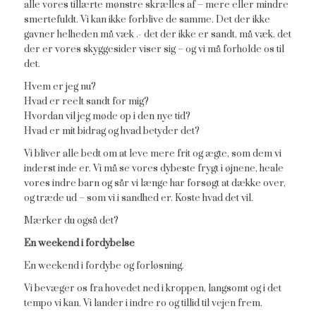
alle vores tillærte mønstre skrælles af – mere eller mindre
smertefuldt. Vi kan ikke forblive de samme. Det der ikke
gavner helheden må væk .- det der ikke er sandt, må væk. det
der er vores skyggesider viser sig – og vi må forholde os til
det.
Hvem er jeg nu?
Hvad er reelt sandt for mig?
Hvordan vil jeg møde op i den nye tid?
Hvad er mit bidrag og hvad betyder det?
Vi bliver alle bedt om at leve mere frit og ægte, som dem vi
inderst inde er. Vi må se vores dybeste frygt i øjnene, heale
vores indre barn og sår vi længe har forsøgt at dække over,
og træde ud – som vi i sandhed er. Koste hvad det vil.
Mærker du også det?
En weekend i fordybelse
En weekend i fordybe og forløsning.
Vi bevæger os fra hovedet ned i kroppen, langsomt og i det
tempo vi kan. Vi lander i indre ro og tillid til vejen frem.