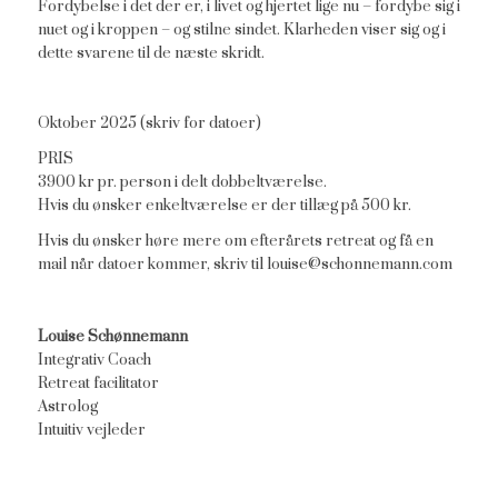
Fordybelse i det der er, i livet og hjertet lige nu – fordybe sig i
nuet og i kroppen – og stilne sindet. Klarheden viser sig og i
dette svarene til de næste skridt.
Oktober 2025 (skriv for datoer)
PRIS
3900 kr pr. person i delt dobbeltværelse.
Hvis du ønsker enkeltværelse er der tillæg på 500 kr.
Hvis du ønsker høre mere om efterårets retreat og få en
mail når datoer kommer, skriv til louise@schonnemann.com
Louise Schønnemann
Integrativ Coach
Retreat facilitator
Astrolog
Intuitiv vejleder