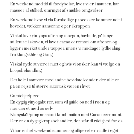
En weekend med tid til fordybelse, hvor vi er i naturen, har
masser af stilhed, omringet af smukke omgivelser.
En weekend hvor vi via forskellige processer kommer ud af
hovedet, vækker sanserne og er i kroppen.
Vi skal lave yin-yoga aften og morgen, havbade, gå lange
stilleture i skoven, vi laver cacao ceremoni om aftenen og
ligger i mørket under tæpper, imens vi modtager lydhealing
fra klangskåle og Gong.
Vi skal nyde at være i nuet og hvis vi ønsker, kan vi vælge en
kropsbehandling.
Det hele i samvær med andre bevidste kvinder, der alle er
på en rejse til større autentisk væren i livet.
Gæstehjælpere:
En dygtig yinyogalærer, som vil guide os ned i roen og
nærværet med os selv.
Klangskål/gong session i kombination med Cacao ceremoni.
Der er en dygtig kropsbehandler, der står til rådighed for os.
Vi har en hel weekend sammen og alligevel er vi alle i eget