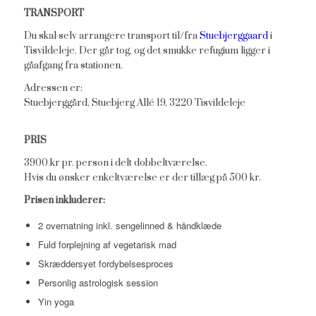
TRANSPORT
Du skal selv arrangere transport til/fra
Stuebjerggaard
i
Tisvildeleje. Der går tog, og det smukke refugium ligger i
gåafgang fra stationen.
Adressen er:
Stuebjerggård, Stuebjerg Allé 19, 3220 Tisvildeleje
PRIS
3900 kr pr. person i delt dobbeltværelse.
Hvis du ønsker enkeltværelse er der tillæg på 500 kr.
Prisen inkluderer:
2 overnatning inkl. sengelinned & håndklæde
Fuld forplejning af vegetarisk mad
Skræddersyet fordybelsesproces
Personlig astrologisk session
Yin yoga