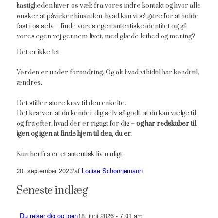
hastigheden hiver os væk fra vores indre kontakt og hvor alle
ønsker at påvirker hinanden, hvad kan vi så gøre for at holde
fast i os selv – finde vores egen autentiske identitet og gå
vores egen vej gennem livet, med glæde lethed og mening?
Det er ikke let.
Verden er under forandring. Og alt hvad vi hidtil har kendt til,
ændres.
Det stiller store krav til den enkelte.
Det kræver, at du kender dig selv så godt, at du kan vælge til
og fra efter, hvad der er rigtigt for dig –
og har redskaber til
igen og igen at finde hjem til den, du er.
Kun herfra er et autentisk liv muligt.
20. september 2023
/
af
Louise Schønnemann
Seneste indlæg
Du rejser dig op igen
18. juni 2026 - 7:01 am