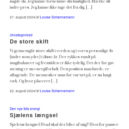
sagde du. Jeg kunne fornemme din hastighed. Mærke dit
indre pres. Jeg kunne ikke tage det fra dig. […]
/
27. august 2024
af
Louise Schønnemann
Uncategorized
De store skift
Vi gennemgår store skift i verden og i vores personlige liv
(indre som ydre) i disse år. Der rykkes rundt på
magtbalancer og fremtiden er ikke tydelig. Det der før gav
mening er nu energiforladt. Den position man havde, er
aftagende. De mennesker man før var tæt på, er nu langt
væk. Og hvor placerer […]
/
22. august 2024
af
Louise Schønnemann
Den nye tids energi
Sjælens længsel
Sjælens længsel Hvad skal der blive af mig? Hvorfor passer