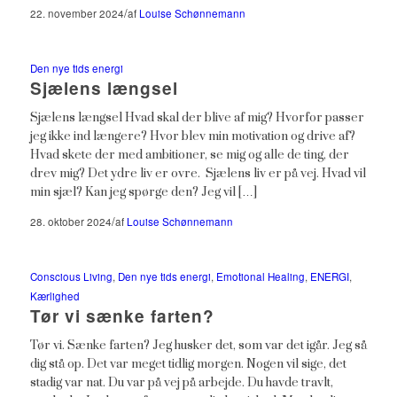
/
22. november 2024
af
Louise Schønnemann
Den nye tids energi
Sjælens længsel
Sjælens længsel Hvad skal der blive af mig? Hvorfor passer
jeg ikke ind længere? Hvor blev min motivation og drive af?
Hvad skete der med ambitioner, se mig og alle de ting, der
drev mig? Det ydre liv er ovre. Sjælens liv er på vej. Hvad vil
min sjæl? Kan jeg spørge den? Jeg vil […]
/
28. oktober 2024
af
Louise Schønnemann
Conscious Living
,
Den nye tids energi
,
Emotional Healing
,
ENERGI
,
Kærlighed
Tør vi sænke farten?
Tør vi. Sænke farten? Jeg husker det, som var det igår. Jeg så
dig stå op. Det var meget tidlig morgen. Nogen vil sige, det
stadig var nat. Du var på vej på arbejde. Du havde travlt,