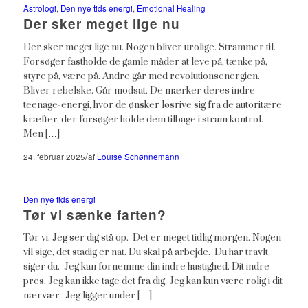
Astrologi
,
Den nye tids energi
,
Emotional Healing
Der sker meget lige nu
Der sker meget lige nu. Nogen bliver urolige. Strammer til.
Forsøger fastholde de gamle måder at leve på, tænke på,
styre på, være på. Andre går med revolutionsenergien.
Bliver rebelske. Går modsat. De mærker deres indre
teenage-energi, hvor de ønsker løsrive sig fra de autoritære
kræfter, der forsøger holde dem tilbage i stram kontrol.
Men […]
/
24. februar 2025
af
Louise Schønnemann
Den nye tids energi
Tør vi sænke farten?
Tør vi. Jeg ser dig stå op. Det er meget tidlig morgen. Nogen
vil sige, det stadig er nat. Du skal på arbejde. Du har travlt,
siger du. Jeg kan fornemme din indre hastighed. Dit indre
pres. Jeg kan ikke tage det fra dig. Jeg kan kun være rolig i dit
nærvær. Jeg ligger under […]