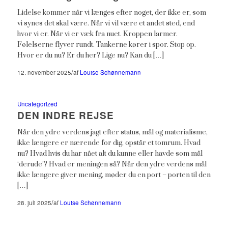
Lidelse kommer når vi længes efter noget, der ikke er, som
vi synes det skal være. Når vi vil være et andet sted, end
hvor vi er. Når vi er væk fra nuet. Kroppen larmer.
Følelserne flyver rundt. Tankerne kører i spor. Stop op.
Hvor er du nu? Er du her? Lige nu? Kan du […]
/
12. november 2025
af
Louise Schønnemann
Uncategorized
DEN INDRE REJSE
Når den ydre verdens jagt efter status, mål og materialisme,
ikke længere er nærende for dig, opstår et tomrum. Hvad
nu? Hvad hvis du har nået alt du kunne eller havde som mål
‘derude’? Hvad er meningen så? Når den ydre verdens mål
ikke længere giver mening, møder du en port – porten til den
[…]
/
28. juli 2025
af
Louise Schønnemann