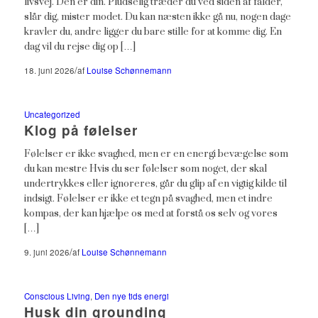
livsvej. Den er din. Pludselig træder du ved siden af falder,
slår dig, mister modet. Du kan næsten ikke gå nu, nogen dage
kravler du, andre ligger du bare stille for at komme dig. En
dag vil du rejse dig op […]
/
18. juni 2026
af
Louise Schønnemann
Uncategorized
Klog på følelser
Følelser er ikke svaghed, men er en energi bevægelse som
du kan mestre Hvis du ser følelser som noget, der skal
undertrykkes eller ignoreres, går du glip af en vigtig kilde til
indsigt. Følelser er ikke et tegn på svaghed, men et indre
kompas, der kan hjælpe os med at forstå os selv og vores
[…]
/
9. juni 2026
af
Louise Schønnemann
Conscious Living
,
Den nye tids energi
Husk din grounding