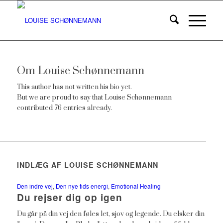
Om
Louise Schønnemann
This author has not written his bio yet.
But we are proud to say that
Louise Schønnemann
contributed 76 entries already.
INDLÆG AF LOUISE SCHØNNEMANN
Den indre vej
,
Den nye tids energi
,
Emotional Healing
Du rejser dig op igen
Du går på din vej den føles let, sjov og legende. Du elsker din