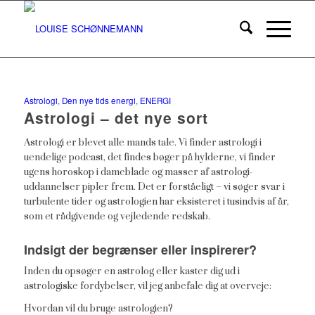
Astrologi
,
Den nye tids energi
,
ENERGI
Astrologi – det nye sort
Astrologi er blevet alle mands tale. Vi finder astrologi i
uendelige podcast, det findes bøger på hylderne, vi finder
ugens horoskop i dameblade og masser af astrologi-
uddannelser pipler frem. Det er forståeligt – vi søger svar i
turbulente tider og astrologien har eksisteret i tusindvis af år,
som et rådgivende og vejledende redskab.
Indsigt der begrænser eller inspirerer?
Inden du opsøger en astrolog eller kaster dig ud i
astrologiske fordybelser, vil jeg anbefale dig at overveje:
Hvordan vil du bruge astrologien?