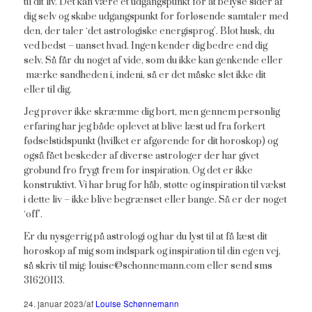
til dit liv. Det kan være et udgangspunkt for at belyse sider af
dig selv og skabe udgangspunkt for forløsende samtaler med
den, der taler ‘det astrologiske energisprog’. Blot husk, du
ved bedst – uanset hvad. Ingen kender dig bedre end dig
selv. Så får du noget af vide, som du ikke kan genkende eller
mærke sandheden i, indeni, så er det måske slet ikke dit
eller til dig.
Jeg prøver ikke skræmme dig bort, men gennem personlig
erfaring har jeg både oplevet at blive læst ud fra forkert
fødselstidspunkt (hvilket er afgørende for dit horoskop) og
også fået beskeder af diverse astrologer der har givet
grobund fro frygt frem for inspiration. Og det er ikke
konstruktivt. Vi har brug for håb, støtte og inspiration til vækst
i dette liv – ikke blive begrænset eller bange. Så er der noget
‘off’.
Er du nysgerrig på astrologi og har du lyst til at få læst dit
horoskop af mig som indspark og inspiration til din egen vej,
så skriv til mig: louise@schonnemann.com eller send sms
31620113.
/
24. januar 2023
af
Louise Schønnemann