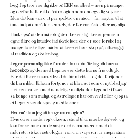
bog. Jeg tror nemlig ikke på EEN sandhed – men på mange,
og derfor heller ikke Astrologien som endegyldig vejviser.
Men det kan være et perspektiv, en måde – for nogen, til at
tune ind på områder i en selv, der før var låste eller usynlige.
Husk også at den astrolog der ‘læser dig’, læser gennem
egne filtre og intuitive indskydelser. der er stor forskel og
mange forskellige måder at læse et horoskop på, afhængigt
af tradition og skolen bag.
Jeg er personligt ikke fortaler for at du får lagt dit barns
horoskop
og dermed begrænser dette barns frie udtryk.
For det farver uanset hvad du får af vide – og det fortjener
dit barn ikke. Et barn fortjener at blive set som et nyt blad jeg
– et rent væsen med uendelige muligheder liggende i frøet –
så længe som muligt, og Astrologien har om vi vil eller ej også
et begrænsende sprog med kasser.
Hvornår kan jeg så bruge astrologien?
Hvis du er moden og voksen, i stand til at mærke dig selv og
kan fornemme om de sagte ord ressonnerer med dit
inderste, så kan astrologien være en vejviser, en inspiration