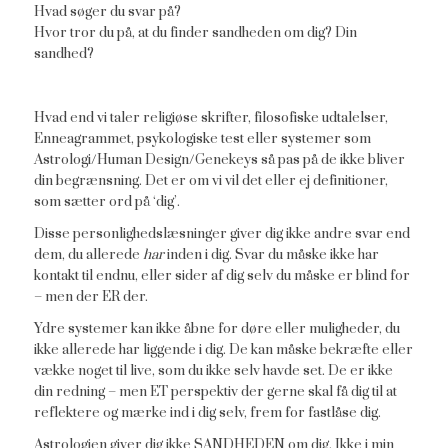
Hvad søger du svar på?
Hvor tror du på, at du finder sandheden om dig? Din
sandhed?
Hvad end vi taler religiøse skrifter, filosofiske udtalelser,
Enneagrammet, psykologiske test eller systemer som
Astrologi/Human Design/Genekeys så pas på de ikke bliver
din begrænsning. Det er om vi vil det eller ej definitioner,
som sætter ord på ‘dig’.
Disse personlighedslæsninger giver dig ikke andre svar end
dem, du allerede
har
inden i dig. Svar du måske ikke har
kontakt til endnu, eller sider af dig selv du måske er blind for
– men der ER der.
Ydre systemer kan ikke åbne for døre eller muligheder, du
ikke allerede har liggende i dig. De kan måske bekræfte eller
vække noget til live, som du ikke selv havde set. De er ikke
din redning – men ET perspektiv der gerne skal få dig til at
reflektere og mærke ind i dig selv, frem for fastlåse dig.
Astrologien giver dig ikke SANDHEDEN om dig. Ikke i min