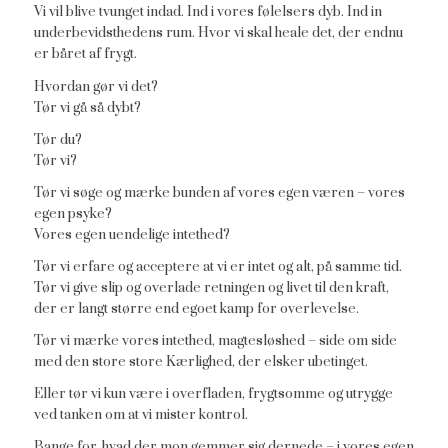
Vi vil blive tvunget indad. Ind i vores følelsers dyb. Ind in
underbevidsthedens rum. Hvor vi skal heale det, der endnu
er båret af frygt.
Hvordan gør vi det?
Tør vi gå så dybt?
Tør du?
Tør vi?
Tør vi søge og mærke bunden af vores egen væren – vores
egen psyke?
Vores egen uendelige intethed?
Tør vi erfare og acceptere at vi er intet og alt, på samme tid.
Tør vi give slip og overlade retningen og livet til den kraft,
der er langt større end egoet kamp for overlevelse.
Tør vi mærke vores intethed, magtesløshed – side om side
med den store store Kærlighed, der elsker ubetinget.
Eller tør vi kun være i overfladen, frygtsomme og utrygge
ved tanken om at vi mister kontrol.
Bange for, hvad der mon gemmer sig dernede – i vores egen