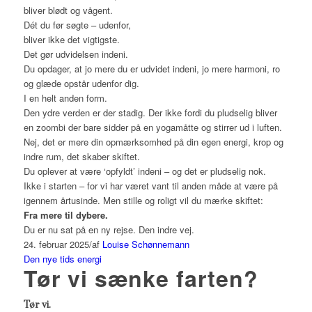
bliver blødt og vågent.
Dét du før søgte – udenfor,
bliver ikke det vigtigste.
Det gør udvidelsen indeni.
Du opdager, at jo mere du er udvidet indeni, jo mere harmoni, ro
og glæde opstår udenfor dig.
I en helt anden form.
Den ydre verden er der stadig. Der ikke fordi du pludselig bliver
en zoombi der bare sidder på en yogamåtte og stirrer ud i luften.
Nej, det er mere din opmærksomhed på din egen energi, krop og
indre rum, det skaber skiftet.
Du oplever at være ‘opfyldt’ indeni – og det er pludselig nok.
Ikke i starten – for vi har været vant til anden måde at være på
igennem årtusinde. Men stille og roligt vil du mærke skiftet:
Fra mere til dybere.
Du er nu sat på en ny rejse. Den indre vej.
24. februar 2025
/
af
Louise Schønnemann
Den nye tids energi
Tør vi sænke farten?
Tør vi.