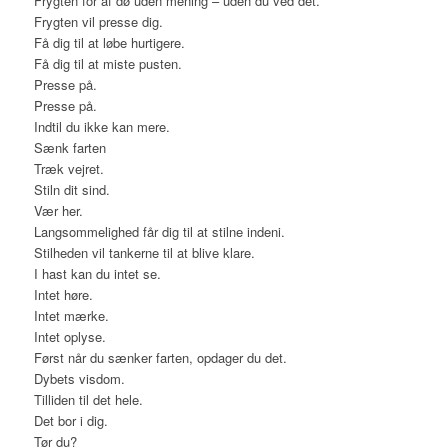
Frygten for af dø uden mening – uden du ved det.
Frygten vil presse dig.
Få dig til at løbe hurtigere.
Få dig til at miste pusten.
Presse på.
Presse på.
Indtil du ikke kan mere.
Sænk farten
Træk vejret.
Stiln dit sind.
Vær her.
Langsommelighed får dig til at stilne indeni.
Stilheden vil tankerne til at blive klare.
I hast kan du intet se.
Intet høre.
Intet mærke.
Intet oplyse.
Først når du sænker farten, opdager du det.
Dybets visdom.
Tilliden til det hele.
Det bor i dig.
Tør du?