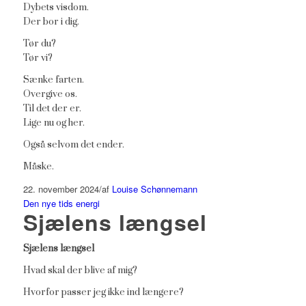
Dybets visdom.
Der bor i dig.
Tør du?
Tør vi?
Sænke farten.
Overgive os.
Til det der er.
Lige nu og her.
Også selvom det ender.
Måske.
22. november 2024
/
af
Louise Schønnemann
Den nye tids energi
Sjælens længsel
Sjælens længsel
Hvad skal der blive af mig?
Hvorfor passer jeg ikke ind længere?