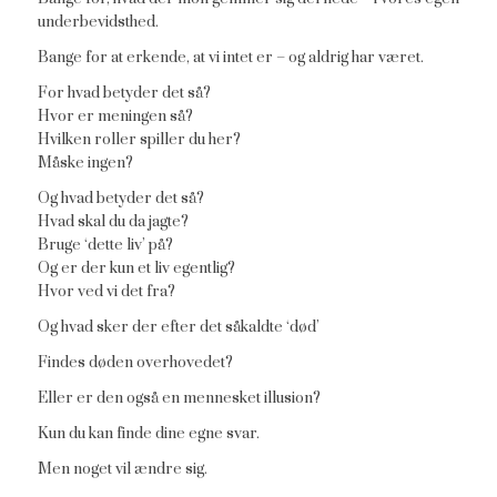
underbevidsthed.
Bange for at erkende, at vi intet er – og aldrig har været.
For hvad betyder det så?
Hvor er meningen så?
Hvilken roller spiller du her?
Måske ingen?
Og hvad betyder det så?
Hvad skal du da jagte?
Bruge ‘dette liv’ på?
Og er der kun et liv egentlig?
Hvor ved vi det fra?
Og hvad sker der efter det såkaldte ‘død’
Findes døden overhovedet?
Eller er den også en mennesket illusion?
Kun du kan finde dine egne svar.
Men noget vil ændre sig.