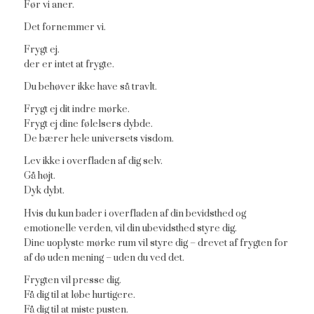
Før vi aner.
Det fornemmer vi.
Frygt ej.
der er intet at frygte.
Du behøver ikke have så travlt.
Frygt ej dit indre mørke.
Frygt ej dine følelsers dybde.
De bærer hele universets visdom.
Lev ikke i overfladen af dig selv.
Gå højt.
Dyk dybt.
Hvis du kun bader i overfladen af din bevidsthed og
emotionelle verden, vil din ubevidsthed styre dig.
Dine uoplyste mørke rum vil styre dig – drevet af frygten for
af dø uden mening – uden du ved det.
Frygten vil presse dig.
Få dig til at løbe hurtigere.
Få dig til at miste pusten.