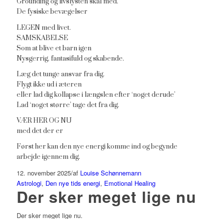
Grounding og livslysten skal med.
De fysiske bevægelser
LEGEN med livet.
SAMSKABELSE
Som at blive et barn igen
Nysgerrig, fantasifuld og skabende.
Læg det tunge ansvar fra dig.
Flygt ikke ud i æteren
eller lad dig kollapse i længslen efter ‘noget derude’
Lad ‘noget større’ tage det fra dig.
VÆR HER OG NU
med det der er
Først her kan den nye energi komme ind og begynde
arbejde igennem dig.
12. november 2025
/
af
Louise Schønnemann
Astrologi
,
Den nye tids energi
,
Emotional Healing
Der sker meget lige nu
Der sker meget lige nu.