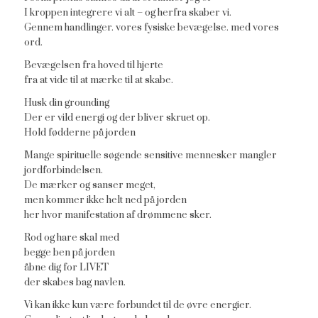
I kroppen integrere vi alt – og herfra skaber vi.
Gennem handlinger. vores fysiske bevægelse. med vores
ord.
Bevægelsen fra hoved til hjerte
fra at vide til at mærke til at skabe.
Husk din grounding
Der er vild energi og der bliver skruet op.
Hold fødderne på jorden
Mange spirituelle søgende sensitive mennesker mangler
jordforbindelsen.
De mærker og sanser meget,
men kommer ikke helt ned på jorden
her hvor manifestation af drømmene sker.
Rod og hare skal med
begge ben på jorden
åbne dig for LIVET
der skabes bag navlen.
Vi kan ikke kun være forbundet til de øvre energier.