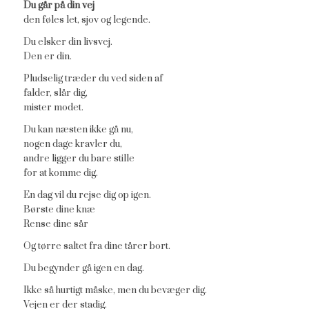
Du går på din vej
den føles let, sjov og legende.
Du elsker din livsvej.
Den er din.
Pludselig træder du ved siden af
falder, slår dig,
mister modet.
Du kan næsten ikke gå nu,
nogen dage kravler du,
andre ligger du bare stille
for at komme dig.
En dag vil du rejse dig op igen.
Børste dine knæ
Rense dine sår
Og tørre saltet fra dine tårer bort.
Du begynder gå igen en dag.
Ikke så hurtigt måske, men du bevæger dig.
Vejen er der stadig.