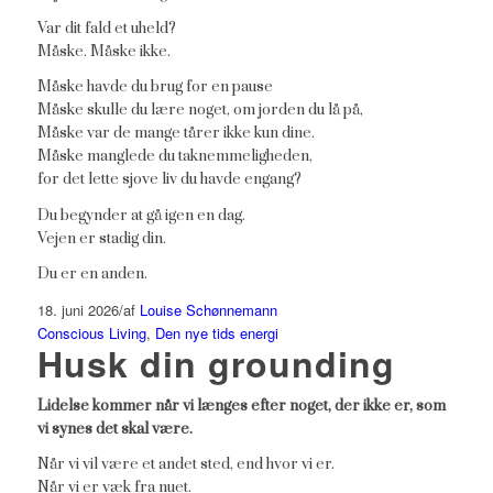
Var dit fald et uheld?
Måske. Måske ikke.
Måske havde du brug for en pause
Måske skulle du lære noget, om jorden du lå på,
Måske var de mange tårer ikke kun dine.
Måske manglede du taknemmeligheden,
for det lette sjove liv du havde engang?
Du begynder at gå igen en dag.
Vejen er stadig din.
Du er en anden.
18. juni 2026
/
af
Louise Schønnemann
Conscious Living
,
Den nye tids energi
Husk din grounding
Lidelse kommer når vi længes efter noget, der ikke er, som
vi synes det skal være.
Når vi vil være et andet sted, end hvor vi er.
Når vi er væk fra nuet.