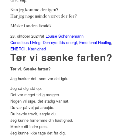
Give slip.
Kan jeg komme der igen?
Har jeg nogensinde været der før?
Måske i anden livstid?
28. oktober 2024
/
af
Louise Schønnemann
Conscious Living
,
Den nye tids energi
,
Emotional Healing
,
ENERGI
,
Kærlighed
Tør vi sænke farten?
Tør vi. Sænke farten?
Jeg husker det, som var det igår.
Jeg så dig stå op.
Det var meget tidlig morgen.
Nogen vil sige, det stadig var nat.
Du var på vej på arbejde.
Du havde travlt, sagde du.
Jeg kunne fornemme din hastighed.
Mærke dit indre pres.
Jeg kunne ikke tage det fra dig.