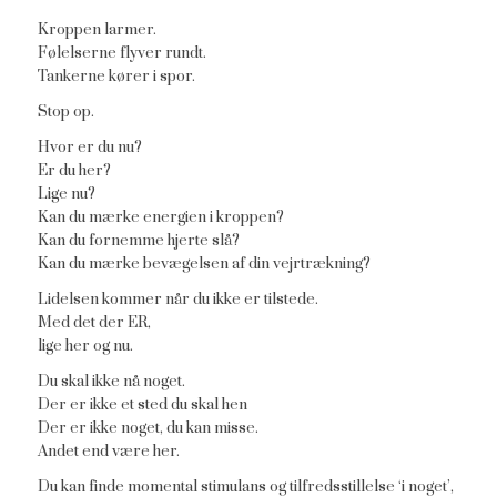
Kroppen larmer.
Følelserne flyver rundt.
Tankerne kører i spor.
Stop op.
Hvor er du nu?
Er du her?
Lige nu?
Kan du mærke energien i kroppen?
Kan du fornemme hjerte slå?
Kan du mærke bevægelsen af din vejrtrækning?
Lidelsen kommer når du ikke er tilstede.
Med det der ER,
lige her og nu.
Du skal ikke nå noget.
Der er ikke et sted du skal hen
Der er ikke noget, du kan misse.
Andet end være her.
Du kan finde momental stimulans og tilfredsstillelse ‘i noget’,