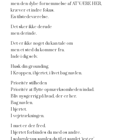
men den dybe fornemmelse af AT VÆRE HER,
kræver et indre fokus.
En tilstedeværelse.
Det sker ikke derude
men derinde.
Det er ikke noget du kan tale om
men et sted du kommer fra.
Inde i dig selv.
Husk din grounding.
I Kroppen, i hjertet, i livet bag navlen.
Prioritér stilheden
Prioritér at flytte opmærksomheden indad.
Bliv nysgerrig på hvad, der er her.
Bag navlen.
I hjertet.
I vejrtrækningen.
I nuet er der fred.
I hjertet forbindes du med os andre.
I solarplexus samles du til et samlet ‘jeg er’