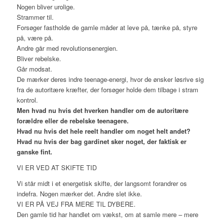
Nogen bliver urolige.
Strammer til.
Forsøger fastholde de gamle måder at leve på, tænke på, styre
på, være på.
Andre går med revolutionsenergien.
Bliver rebelske.
Går modsat.
De mærker deres indre teenage-energi, hvor de ønsker løsrive sig
fra de autoritære kræfter, der forsøger holde dem tilbage i stram
kontrol.
Men hvad nu hvis det hverken handler om de autoritære
forældre eller de rebelske teenagere.
Hvad nu hvis det hele reelt handler om noget helt andet?
Hvad nu hvis der bag gardinet sker noget, der faktisk er
ganske fint.
VI ER VED AT SKIFTE TID
Vi står midt i et energetisk skifte, der langsomt forandrer os
indefra. Nogen mærker det. Andre slet ikke.
VI ER PÅ VEJ FRA MERE TIL DYBERE.
Den gamle tid har handlet om vækst, om at samle mere – mere