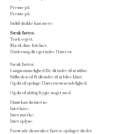
Presse på.
Presse på.
Indtil du ikke kan mere.
Sænk farten.
Træk vejret.
Mærk dine følelser.
Undersøg dit eget indre Univers.
Sænk farten.
Langsommelighed får dit indre til at stilne.
Stilheden vil få dit indre til at blive klart.
Og du vil opdage Universets uendelighed.
Og du vil aldrig frygte noget med.
I hast kan du intet se.
Intet høre.
Intet mærke.
Intet oplyse.
Først når du sænker farten, opdager du det.