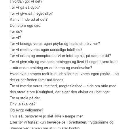
Hvordan gør vi det?
Tør vi gå så dybt?
Tør vi give så meget slip?
Kan vi finde ud af det?
Den store ego-død.
Tør du?
Tør vi?
Tør vi besøge vores egen psyke og heale os selv her?
Tør vi møde vores egen uendelige intethed?
Tør vi erfare og acceptere at vi er intet og alt, på samme tid?
Tør vi give slip og overlade retningen og livet til noget større kraft
– når andre omkring os er i kamp og overlevelse?
Hvad hvis kampen reelt kun udspiller sig i vores egen psyke – og
det er her freden først må findes.
Tør vi mærke vores intethed, magtesløshed – side om side med
den store store Kærlighed, der siger den elsker os ubetinget.
Tør vi stole på det.
Er vi elskelige?
Og evigt velkomne?
Hvis så, behøver vi jo slet ikke kæmpe mer.
Eller tør vi fortsat kun bevæge os i overfladen, frygtsomme og
utrygge ved tanken om at vi mister kontrol.