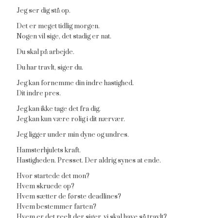
Jeg ser dig stå op.
Det er meget tidlig morgen.
Nogen vil sige, det stadig er nat.
Du skal på arbejde.
Du har travlt, siger du.
Jeg kan fornemme din indre hastighed.
Dit indre pres.
Jeg kan ikke tage det fra dig.
Jeg kan kun være rolig i dit nærvær.
Jeg ligger under min dyne og undres.
Hamsterhjulets kraft.
Hastigheden. Presset. Der aldrig synes at ende.
Hvor startede det mon?
Hvem skruede op?
Hvem sætter de første deadlines?
Hvem bestemmer farten?
Hvem er det reelt der siger, vi skal have så travlt?