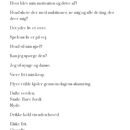
Hvor blev min motivation og drive af?
Hvad skete der med ambitioner, se mig og alle de ting, der
drev mig?
Det ydre liv er ovre.
Sjælens liv er på vej.
Hvad vil min sjæl?
Kan jeg spørge den?
Jeg vil synge og danse.
Være fri i min krop.
Flyve i vilde kjoler gennem dagens skumring
Dufte verden.
Smile. Bare fordi.
Nyde.
Drikke kold vin uden hoved
Elske frit.