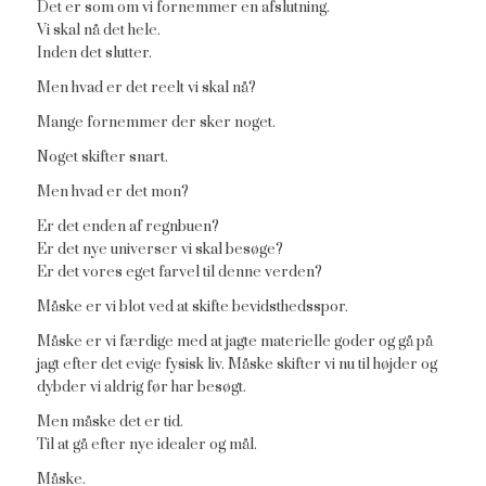
Det er som om vi fornemmer en afslutning.
Vi skal nå det hele.
Inden det slutter.
Men hvad er det reelt vi skal nå?
Mange fornemmer der sker noget.
Noget skifter snart.
Men hvad er det mon?
Er det enden af regnbuen?
Er det nye universer vi skal besøge?
Er det vores eget farvel til denne verden?
Måske er vi blot ved at skifte bevidsthedsspor.
Måske er vi færdige med at jagte materielle goder og gå på
jagt efter det evige fysisk liv. Måske skifter vi nu til højder og
dybder vi aldrig før har besøgt.
Men måske det er tid.
Til at gå efter nye idealer og mål.
Måske.