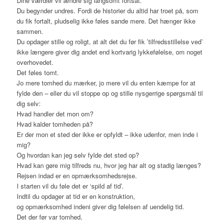
Dine værdier vil ændre sig langsomt fortsat.
Du begynder undres. Fordi de historier du altid har troet på, som
du fik fortalt, pludselig ikke føles sande mere. Det hænger ikke
sammen.
Du opdager stille og roligt, at alt det du før fik ’tilfredsstillelse ved’
ikke længere giver dig andet end kortvarig lykkefølelse, om noget
overhovedet.
Det føles tomt.
Jo mere tomhed du mærker, jo mere vil du enten kæmpe for at
fylde den – eller du vil stoppe op og stille nysgerrige spørgsmål til
dig selv:
Hvad handler det mon om?
Hvad kalder tomheden på?
Er der mon et sted der ikke er opfyldt – ikke udenfor, men inde i
mig?
Og hvordan kan jeg selv fylde det sted op?
Hvad kan gøre mig tilfreds nu, hvor jeg har alt og stadig længes?
Rejsen indad er en opmærksomhedsrejse.
I starten vil du føle det er ‘spild af tid’.
Indtil du opdager at tid er en konstruktion,
og opmærksomhed indeni giver dig følelsen af uendelig tid.
Det der før var tomhed,