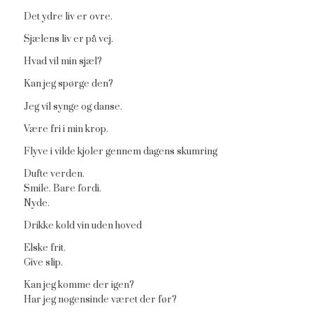
Det ydre liv er ovre.
Sjælens liv er på vej.
Hvad vil min sjæl?
Kan jeg spørge den?
Jeg vil synge og danse.
Være fri i min krop.
Flyve i vilde kjoler gennem dagens skumring
Dufte verden.
Smile. Bare fordi.
Nyde.
Drikke kold vin uden hoved
Elske frit.
Give slip.
Kan jeg komme der igen?
Har jeg nogensinde været der før?