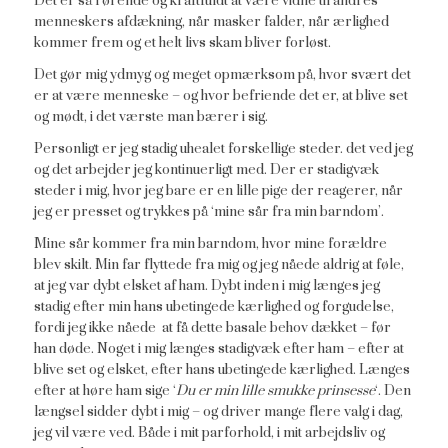
Det er så rørende og kraftfuldt at være vidne til andres
menneskers afdækning, når masker falder, når ærlighed
kommer frem og et helt livs skam bliver forløst.
Det gør mig ydmyg og meget opmærksom på, hvor svært det
er at være menneske – og hvor befriende det er, at blive set
og mødt, i det værste man bærer i sig.
Personligt er jeg stadig uhealet forskellige steder. det ved jeg
og det arbejder jeg kontinuerligt med. Der er stadigvæk
steder i mig, hvor jeg bare er en lille pige der reagerer, når
jeg er presset og trykkes på ‘mine sår fra min barndom’.
Mine sår kommer fra min barndom, hvor mine forældre
blev skilt. Min far flyttede fra mig og jeg nåede aldrig at føle,
at jeg var dybt elsket af ham. Dybt inden i mig længes jeg
stadig efter min hans ubetingede kærlighed og forgudelse,
fordi jeg ikke nåede at få dette basale behov dækket – før
han døde. Noget i mig længes stadigvæk efter ham – efter at
blive set og elsket, efter hans ubetingede kærlighed. Længes
efter at høre ham sige ‘
Du er min lille smukke prinsesse
‘. Den
længsel sidder dybt i mig – og driver mange flere valg i dag,
jeg vil være ved. Både i mit parforhold, i mit arbejdsliv og