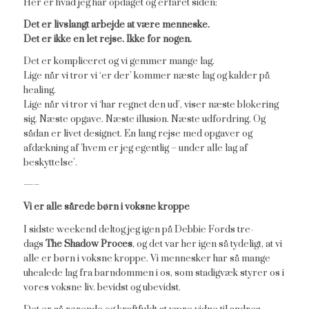
Her er hvad jeg har opdaget og erfaret siden:
Det er livslangt arbejde at være menneske.
Det er ikke en let rejse. Ikke for nogen.
Det er kompliceret og vi gemmer mange lag.
Lige når vi tror vi ‘er der’ kommer næste lag og kalder på
healing.
Lige når vi tror vi ‘har regnet den ud’, viser næste blokering
sig. Næste opgave. Næste illusion. Næste udfordring. Og
sådan er livet designet. En lang rejse med opgaver og
afdækning af ’hvem er jeg egentlig – under alle lag af
beskyttelse’.
—–
Vi er alle sårede børn i voksne kroppe
I sidste weekend deltog jeg igen på Debbie Fords tre-
dags
The Shadow Proces
, og det var her igen så tydeligt, at vi
alle er børn i voksne kroppe. Vi mennesker har så mange
uhealede lag fra barndommen i os, som stadigvæk styrer os i
vores voksne liv. bevidst og ubevidst.