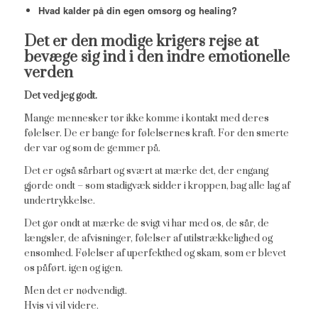
Hvad kalder på din egen omsorg og healing?
Det er den modige krigers rejse at
bevæge sig ind i den indre emotionelle
verden
Det ved jeg godt.
Mange mennesker tør ikke komme i kontakt med deres
følelser. De er bange for følelsernes kraft. For den smerte
der var og som de gemmer på.
Det er også sårbart og svært at mærke det, der engang
gjorde ondt – som stadigvæk sidder i kroppen, bag alle lag af
undertrykkelse.
Det gør ondt at mærke de svigt vi har med os, de sår, de
længsler, de afvisninger, følelser af utilstrækkelighed og
ensomhed. Følelser af uperfekthed og skam, som er blevet
os påført. igen og igen.
Men det er nødvendigt.
Hvis vi vil videre.