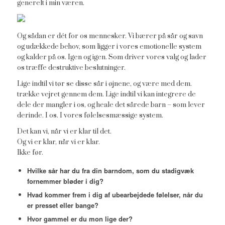
generelt i min væren.
Og sådan er dét for os mennesker. Vi bærer på sår og savn
og udækkede behov, som ligger i vores emotionelle system
og kalder på os. Igen og igen. Som driver vores valg og lader
os træffe destruktive beslutninger.
Lige indtil vi tør se disse sår i øjnene, og være med dem.
trække vejret gennem dem. Lige indtil vi kan integrere de
dele der mangler i os, og heale det sårede barn – som lever
derinde. I os. I vores følelsesmæssige system.
Det kan vi, når vi er klar til det.
Og vi er klar, når vi er klar.
Ikke før.
Hvilke sår har du fra din barndom, som du stadigvæk
fornemmer bløder i dig?
Hvad kommer frem i dig af ubearbejdede følelser, når du
er presset eller bange?
Hvor gammel er du mon lige der?