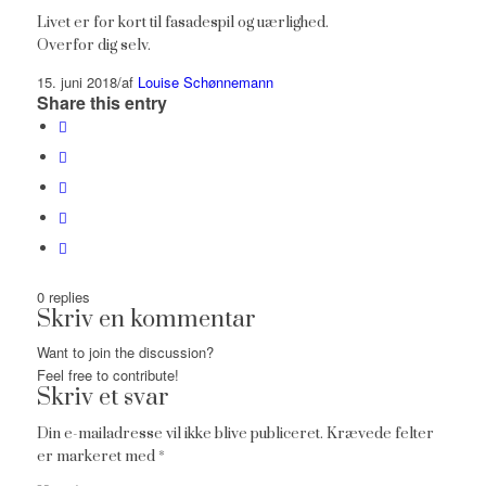
Livet er for kort til fasadespil og uærlighed.
Overfor dig selv.
15. juni 2018
/
af
Louise Schønnemann
Share this entry
0
replies
Skriv en kommentar
Want to join the discussion?
Feel free to contribute!
Skriv et svar
Din e-mailadresse vil ikke blive publiceret.
Krævede felter
er markeret med
*