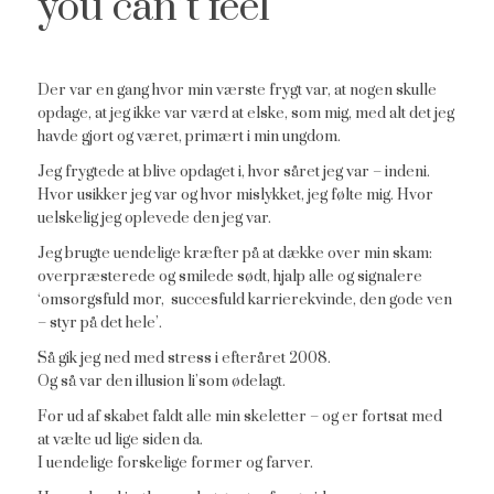
you can’t feel
Der var en gang hvor min værste frygt var, at nogen skulle
opdage, at jeg ikke var værd at elske, som mig, med alt det jeg
havde gjort og været, primært i min ungdom.
Jeg frygtede at blive opdaget i, hvor såret jeg var – indeni.
Hvor usikker jeg var og hvor mislykket, jeg følte mig. Hvor
uelskelig jeg oplevede den jeg var.
Jeg brugte uendelige kræfter på at dække over min skam:
overpræsterede og smilede sødt, hjalp alle og signalere
‘omsorgsfuld mor, succesfuld karrierekvinde, den gode ven
– styr på det hele’.
Så gik jeg ned med stress i efteråret 2008.
Og så var den illusion li’som ødelagt.
For ud af skabet faldt alle min skeletter – og er fortsat med
at vælte ud lige siden da.
I uendelige forskelige former og farver.