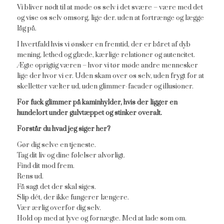
Vi bliver nødt til at møde os selv i det svære – være med det
og vise os selv omsorg, lige der. uden at fortrænge og lægge
låg på.
I hvertfald hvis vi ønsker en fremtid, der er båret af dyb
mening, lethed og glæde, kærlige relationer og autencitet.
Ægte oprigtig væren – hvor vi tør møde andre mennesker
lige der hvor vi er. Uden skam over os selv, uden frygt for at
skelletter vælter ud, uden glimmer-facader og illusioner.
For fuck glimmer på kaminhylder, hvis der ligger en
hundelort under gulvtæppet og stinker overalt.
Forstår du hvad jeg siger her?
Gør dig selve en tjeneste.
Tag dit liv og dine følelser alvorligt.
Find dit mod frem.
Rens ud.
Få sagt det der skal siges.
Slip dét, der ikke fungerer længere.
Vær ærlig overfor dig selv.
Hold op med at lyve og fornægte. Med at lade som om.