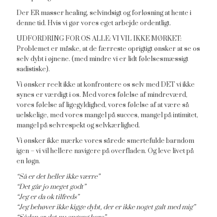
Der ER masser healing, selvindsigt og forløsning at hente i
denne tid. Hvis vi gør vores eget arbejde ordentligt.
UDFORDRING FOR OS ALLE: VI VIL IKKE MØRKET:
Problemet er måske, at de færreste oprigtigt ønsker at se os
selv dybt i øjnene. (med mindre vi er lidt følelsesmæssigt
sadistiske).
Vi ønsker reelt ikke at konfrontere os selv med DET vi ikke
synes er værdigt i os. Med vores følelse af mindreværd,
vores følelse af ligegyldighed, vores følelse af at være så
uelskelige, med vores mangel på succes, mangel på intimitet,
mangel på selvrespekt og selvkærlighed.
Vi ønsker ikke mærke vores sårede smertefulde barndom
igen – vi vil hellere navigere på overfladen. Og leve livet på
en løgn.
“Så er det heller ikke værre”
“Det går jo meget godt”
“Jeg er da ok tilfreds”
“Jeg behøver ikke kigge dybt, der er ikke noget galt med mig”