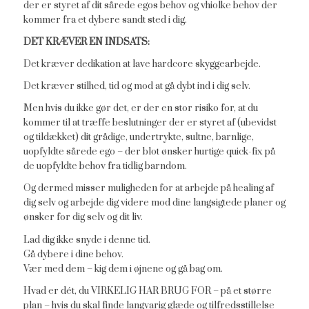
der er styret af dit sårede egos behov og vhiolke behov der
kommer fra et dybere sandt sted i dig.
DET KRÆVER EN INDSATS:
Det kræver dedikation at lave hardcore skyggearbejde.
Det kræver stilhed, tid og mod at gå dybt ind i dig selv.
Men hvis du ikke gør det, er der en stor risiko for, at du
kommer til at træffe beslutninger der er styret af (ubevidst
og tildækket) dit grådige, undertrykte, sultne, barnlige,
uopfyldte sårede ego – der blot ønsker hurtige quick-fix på
de uopfyldte behov fra tidlig barndom.
Og dermed misser muligheden for at arbejde på healing af
dig selv og arbejde dig videre mod dine langsigtede planer og
ønsker for dig selv og dit liv.
Lad dig ikke snyde i denne tid.
Gå dybere i dine behov.
Vær med dem – kig dem i øjnene og gå bag om.
Hvad er dét, du VIRKELIG HAR BRUG FOR – på et større
plan – hvis du skal finde langvarig glæde og tilfredsstillelse