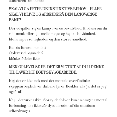
udfordres i denne tid:
SKAL VI GÅ EFTER DE INSTINKTIVE BEHOV – ELLER
SKAL VI BLIVE OG ARBEJDE PÅ DEN LANGVARIGE
BANE?
Der udspiller sig en kamp i vores bevidsthed. En dans om du
vil – smuk eller ej – mellem ego og højere bevidsthed.
Mellem personligheden og den større sandhed.
Kan du fornemme det?
Oplever du også det?
Måske. Måske ikke.
MEN OPLEVELSE ER: DET ER VIGTIGT AT DU I DENNE
TID LAVER DIT EGET SKYGGEARBEDE.
Nej, det er ikke nok med det mentale overfladiske
skyggearbejde, hvor du bare fyrer floskler a la ‘ja, det er jeg
også’ af.
Nej – det virker ikke. Sorry. det bliver kun en omgang mental
forløsning, der ikke går dybt til roden af din situations
udfordringer.