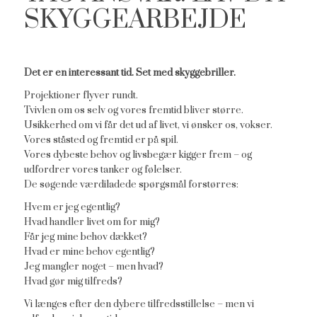
SKYGGEARBEJDE
Det er en interessant tid. Set med skyggebriller.
Projektioner flyver rundt.
Tvivlen om os selv og vores fremtid bliver større.
Usikkerhed om vi får det ud af livet, vi ønsker os, vokser.
Vores ståsted og fremtid er på spil.
Vores dybeste behov og livsbegær kigger frem – og
udfordrer vores tanker og følelser.
De søgende værdiladede spørgsmål forstørres:
Hvem er jeg egentlig?
Hvad handler livet om for mig?
Får jeg mine behov dækket?
Hvad er mine behov egentlig?
Jeg mangler noget – men hvad?
Hvad gør mig tilfreds?
Vi længes efter den dybere tilfredsstillelse – men vi