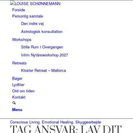
Forside
Personlig samtale
Den indre vej
Astrologisk konsultation
Workshops
Stille Rum i Overgangen
Intim Nytårsworkshop 2027
Retreats
Kloster Retreat – Mallorca
Bøger
Lydfiler
Ord om tiden
Kontakt
Menu
Conscious Living
,
Emotional Healing
,
Skyggearbejde
TAG ANSVAR: LAV DIT