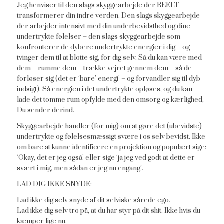
Jeg henviser til den slags skyggearbejde der REELT
transformerer din indre verden. Den slags skyggearbejde
der arbejder intensivt med din underbevidsthed og dine
undertrykte følelser – den slags skyggearbejde som
konfronterer de dybere undertrykte energier i dig – og
tvinger dem til at blotte sig, for dig selv. Så du kan være med
dem – rumme dem – trække vejret gennem dem – så de
forløser sig (det er ‘bare’ energi’ – og forvandler sig til dyb
indsigt). Så energien i det undertrykte opløses, og du kan
lade det tomme rum opfylde med den omsorg og kærlighed,
Du sender derind.
Skyggearbejde handler (for mig) om at gøre det (ubevidste)
undertrykte og følelsesmæssigt svære i os selv bevidst. Ikke
om bare at kunne identificere en projektion og populært sige:
‘Okay, det er jeg også’ eller sige ‘ja jeg ved godt at dette er
svært i mig, men sådan er jeg nu engang’.
LAD DIG IKKE SNYDE:
Lad ikke dig selv snyde af dit selviske sårede ego.
Lad ikke dig selv tro på, at du har styr på dit shit. Ikke hvis du
kæmper lige nu.