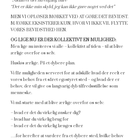
“Sådan er det nu engang bare”
“Det er ikke min skyld, jeg kan ikke gøre noget ved det”
MEN VI OPLØSER MØRKET VED AT GØRE DET BEVIDST.
MÆØRKE EKSISTERER KUN, HVOR VI IKKE VIL FLYTTE
VORES BEVIDSTHED HEN.
OG LIGE NU ER DER KOLLEKTIVT EN MULIGHED:
Men lige nu inviteres vi alle – kollektivt af tiden – til at blive
ærlige overfor os selv.
Husløs ærlige. På et dybere plan.
Vi får muligheden serveret for at adskille hvad der reelt er
vores behov fra et såret egostyret sted – og hvad der er
behov, der vil give os langvarig dyb tilfredsstillelse som
menneske.
Vi må starte med at blive ærlige overfor os selv:
– hvad er det du virkelig ønsker dig?
– hvad har du virkelig brug for
– hvad er det du virkelig længes efter
….for herefter at vurdere fra et dybere sted, hvilke behov