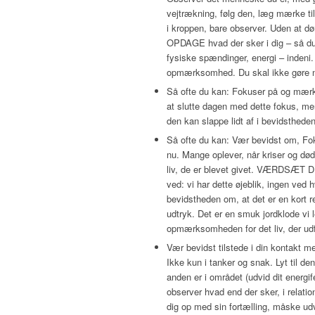
vejtrækning, følg den, læg mærke ti
i kroppen, bare observer. Uden at dø
OPDAGE hvad der sker i dig – så du
fysiske spændinger, energi – indeni
opmærksomhed. Du skal ikke gør
Så ofte du kan: Fokuser på og mæ
at slutte dagen med dette fokus, men 
den kan slappe lidt af i bevidstheden
Så ofte du kan: Vær bevidst om, F
nu. Mange oplever, når kriser og dø
liv, de er blevet givet. VÆRDSÆT D
ved: vi har dette øjeblik, ingen v
bevidstheden om, at det er en kort re
udtryk. Det er en smuk jordklode vi 
opmærksomheden for det liv, der udf
Vær bevidst tilstede i din kontakt
Ikke kun i tanker og snak. Lyt til d
anden er i området (udvid dit energife
observer hvad end der sker, i relat
dig op med sin fortælling, måske ud