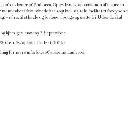
 på et kloster på Mallorca. Oplev hvad kombinationen af naturens
 mennesker i århundrede har søgt ind i sig selv, faciliteret fordybelse
sigt – af ro, til at heale og forløse, opdage og sætte fri. Uden du skal
– og hjem igen mandag 2. September.
750 kr. + fly/ophold. Under 6000 kr.
il mig for mere info:
louise@schonnemann.com