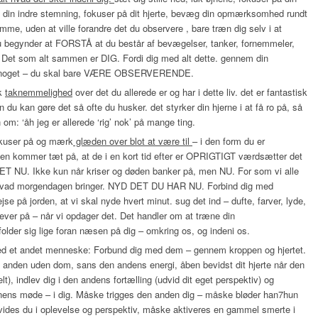
l din indre stemning, fokuser på dit hjerte, bevæg din opmærksomhed rundt
mme, uden at ville forandre det du observere , bare træn dig selv i at
 begynder at FORSTÅ at du består af bevægelser, tanker, fornemmeler,
. Det som alt sammen er DIG. Fordi dig med alt dette. gennem din
e noget – du skal bare VÆRE OBSERVERENDE.
rk
taknemmelighed
over det du allerede er og har i dette liv. det er fantastisk
du kan gøre det så ofte du husker. det styrker din hjerne i at få ro på, så
 om: ‘åh jeg er allerede ‘rig’ nok’ på mange ting.
okuser på og mærk
glæden over blot at være til
– i den form du er
den kommer tæt på, at de i en kort tid efter er OPRIGTIGT værdsætter det
ET NU. Ikke kun når kriser og døden banker på, men NU. For som vi alle
ed hvad morgendagen bringer. NYD DET DU HAR NU. Forbind dig med
jse på jorden, at vi skal nyde hvert minut. sug det ind – dufte, farver, lyde,
lever på – når vi opdager det. Det handler om at træne din
older sig lige foran næsen på dig – omkring os, og indeni os.
 med et andet menneske: Forbund dig med dem – gennem kroppen og hjertet.
en anden uden dom, sans den andens energi, åben bevidst dit hjerte når den
lt), indlev dig i den andens fortælling (udvid dit eget perspektiv) og
ionens møde – i dig. Måske trigges den anden dig – måske bløder han7hun
vides du i oplevelse og perspektiv, måske aktiveres en gammel smerte i