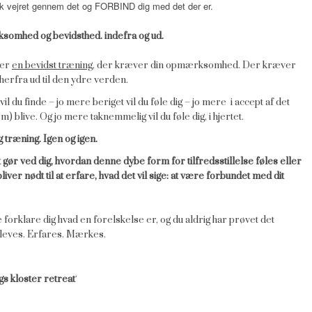
æk vejret gennem det og FORBIND dig med det der er.
somhed og bevidsthed. indefra og ud.
 er
en bevidst træning,
der kræver din opmærksomhed. Der kræver
 herfra ud til den ydre verden.
l du finde – jo mere beriget vil du føle dig – jo mere i accept af det
em) blive. Og jo mere taknemmelig vil du føle dig, i hjertet.
ng træning. Igen og igen.
lt gør ved dig, hvordan denne dybe form for tilfredsstillelse føles eller
liver nødt til at erfare, hvad det vil sige: at være forbundet med dit
 forklare dig hvad en forelskelse er, og du aldrig har prøvet det
opleves. Erfares. Mærkes.
 kloster retreat
‘