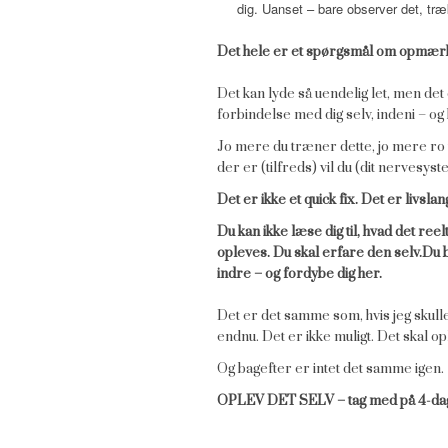
dig. Uanset – bare observer det, tr
Det hele er et spørgsmål om opmærk
Det kan lyde så uendelig let, men det
forbindelse med dig selv, indeni – og
Jo mere du træner dette, jo mere ro vi
der er (tilfreds) vil du (dit nervesyst
Det er ikke et quick fix. Det er livsla
Du kan ikke læse dig til, hvad det ree
opleves. Du skal erfare den selv.
Du b
indre – og fordybe dig her.
Det er det samme som, hvis jeg skulle
endnu. Det er ikke muligt. Det skal 
Og bagefter er intet det samme igen.
OPLEV DET SELV – tag med på 4-dags