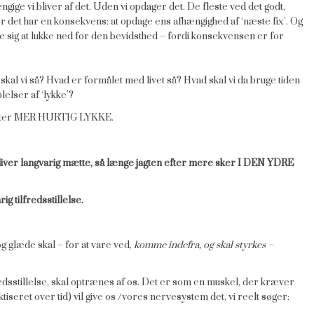
ængige vi bliver af det. Uden vi opdager det. De fleste ved det godt,
r det har en konsekvens: at opdage ens afhængighed af ‘næste fix’. Og
te sig at lukke ned for den bevidsthed – fordi konsekvensen er for
d skal vi så? Hvad er formålet med livet så? Hvad skal vi da bruge tiden
lelser af ‘lykke’?
n efter MER HURTIG LYKKE.
bliver langvarig mætte, så længe jagten efter mere sker I DEN YDRE
rig tilfredsstillelse.
 og glæde skal – for at vare ved,
komme indefra, og skal styrkes –
redsstillelse, skal optrænes af os. Det er som en muskel, der kræver
iseret over tid) vil give os /vores nervesystem det, vi reelt søger: