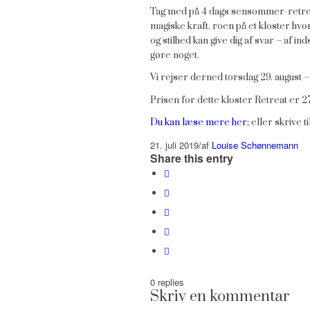
Tag med på 4 dags sensommer-retreat
magiske kraft, roen på et kloster hvor
og stilhed kan give dig af svar – af ind
gøre noget.
Vi rejser derned torsdag 29. august 
Prisen for dette kloster Retreat er 2
Du kan læse mere her;
eller skrive t
21. juli 2019
/
af
Louise Schønnemann
Share this entry
0
replies
Skriv en kommentar