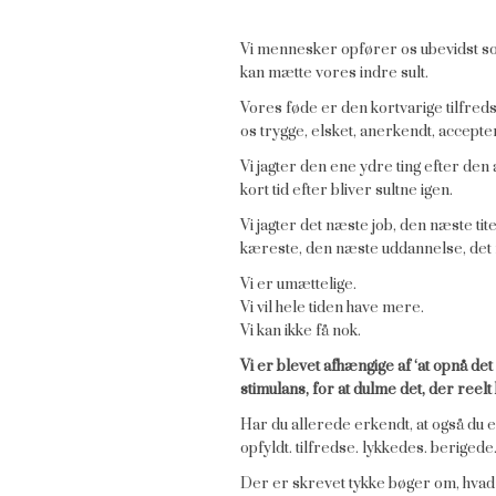
Vi mennesker opfører os ubevidst so
kan mætte vores indre sult.
Vores føde er den kortvarige tilfredsst
os trygge, elsket, anerkendt, accepte
Vi jagter den ene ydre ting efter den an
kort tid efter bliver sultne igen.
Vi jagter det næste job, den næste tit
kæreste, den næste uddannelse, de
Vi er umættelige.
Vi vil hele tiden have mere.
Vi kan ikke få nok.
Vi er blevet afhængige af ‘at opnå d
stimulans, for at dulme det, der ree
Har du allerede erkendt, at også du er
opfyldt. tilfredse. lykkedes. beriged
Der er skrevet tykke bøger om, hvad d