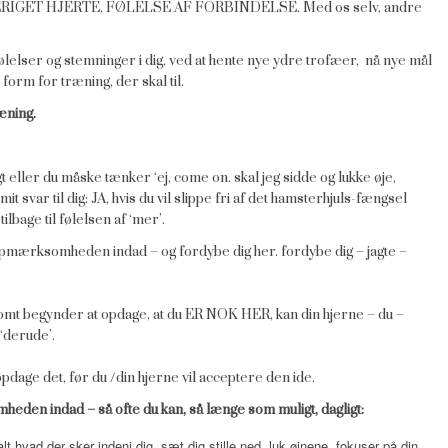
ERIGET HJERTE, FØLELSE AF FORBINDELSE. Med os selv, andre
ølelser og stemninger i dig, ved at hente nye ydre trofæer, nå nye mål
 form for træning, der skal til.
æning.
t eller du måske tænker ‘ej, come on. skal jeg sidde og lukke øje,
 svar til dig: JA, hvis du vil slippe fri af det hamsterhjuls-fængsel
tilbage til følelsen af ‘mer’.
mærksomheden indad – og fordybe dig her. fordybe dig – jagte –
somt begynder at opdage, at du ER NOK HER, kan din hjerne – du –
‘derude’.
age det, før du /din hjerne vil acceptere den ide.
den indad – så ofte du kan, så længe som muligt, dagligt:
alt hvad der sker indeni dig.
sæt dig stille ned, luk øjnene, fokuser på din