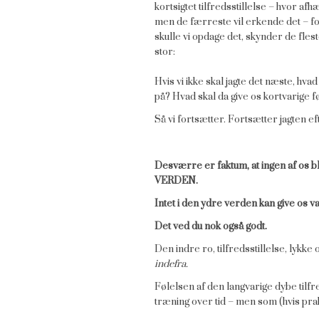
kortsigtet tilfredsstillelse – hvor afh
men de færreste vil erkende det – fo
skulle vi opdage det, skynder de fles
stor:
Hvis vi ikke skal jagte det næste, hva
på? Hvad skal da give os kortvarige fø
Så vi fortsætter. Fortsætter jagte
Desværre er faktum, at ingen af os 
VERDEN.
Intet i den ydre verden kan give os va
Det ved du nok også godt.
Den indre ro, tilfredsstillelse, lykke
indefra.
Følelsen af den langvarige dybe tilf
træning over tid – men som (hvis prakt