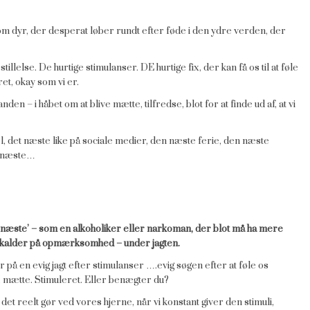
m dyr, der desperat løber rundt efter føde i den ydre verden, der
illelse. De hurtige stimulanser. DE hurtige fix, der kan få os til at føle
ret, okay som vi er.
den – i håbet om at blive mætte, tilfredse, blot for at finde ud af, at vi
el, det næste like på sociale medier, den næste ferie, den næste
t næste…
et næste’ – som en alkoholiker eller narkoman, der blot må ha mere
lt kalder på opmærksomhed – under jagten.
 på en evig jagt efter stimulanser ….evig søgen efter at føle os
e. mætte. Stimuleret. Eller benægter du?
et reelt gør ved vores hjerne, når vi konstant giver den stimuli,