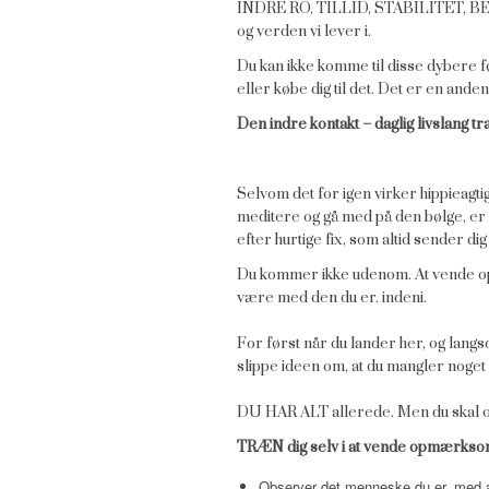
INDRE RO, TILLID, STABILITET, B
og verden vi lever i.
Du kan ikke komme til disse dybere f
eller købe dig til det. Det er en anden
Den indre kontakt – daglig livslang tr
Selvom det for igen virker hippieagtig
meditere og gå med på den bølge, er mit
efter hurtige fix, som altid sender dig 
Du kommer ikke udenom. At vende op
være med den du er. indeni.
For først når du lander her, og lang
slippe ideen om, at du mangler noget 
DU HAR ALT allerede. Men du skal opd
TRÆN dig selv i at vende opmærksomhe
Observer det menneske du er, med