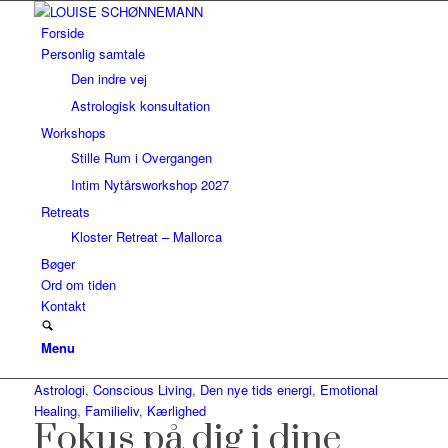
Forside
Personlig samtale
Den indre vej
Astrologisk konsultation
Workshops
Stille Rum i Overgangen
Intim Nytårsworkshop 2027
Retreats
Kloster Retreat – Mallorca
Bøger
Ord om tiden
Kontakt
Menu
Astrologi
,
Conscious Living
,
Den nye tids energi
,
Emotional
Healing
,
Familieliv
,
Kærlighed
Fokus på dig i dine