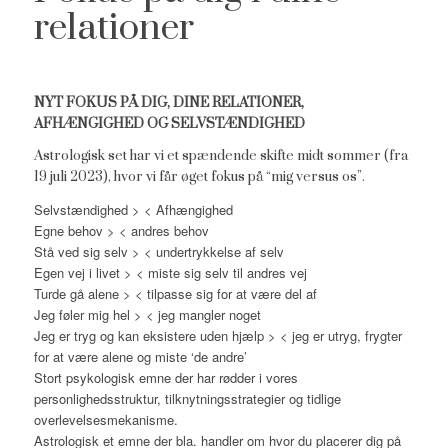
relationer
NYT FOKUS PÅ DIG, DINE RELATIONER,
AFHÆNGIGHED OG SELVSTÆNDIGHED
Astrologisk set har vi et spændende skifte midt sommer (fra
19 juli 2023), hvor vi får øget fokus på “mig versus os”.
Selvstændighed > < Afhængighed
Egne behov > < andres behov
Stå ved sig selv > < undertrykkelse af selv
Egen vej i livet > < miste sig selv til andres vej
Turde gå alene > < tilpasse sig for at være del af
Jeg føler mig hel > < jeg mangler noget
Jeg er tryg og kan eksistere uden hjælp > < jeg er utryg, frygter
for at være alene og miste ‘de andre’
Stort psykologisk emne der har rødder i vores
personlighedsstruktur, tilknytningsstrategier og tidlige
overlevelsesmekanisme.
Astrologisk et emne der bla. handler om hvor du placerer dig på