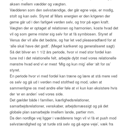
aksen mellem vædder og vægten.
Vædderen som den selvstændige, der går egne veje, er modig,
stolt og kan selv. Styret af Mars energien er den krigeren der
gerne går ud i den farlige4 verden selv, og tror på egen kraft.
Vægten der er optaget af relationen og harmonien, koste hvad det
vil og som gerne mister sig selv for at få symbiosen. Styret af
Venus der vil alle det bedste, og har let ved pleaseradfærd for at
‘alle skal have det godt’. (Meget karikeret og generaliseret sagt)
Så det bliver en 1 1/2 års periode, hvor vi med stor fordel kan
tune ind i det relationelle felt, arbejde dybt med vores relationelle
mønstre hvad end vi er mest ‘Mig og kun mig’ eller ‘alt for os’
styret.
En periode hvor vi med fordel kan træne og lære at stå mere ved
os selv og gå ud i verden med stolthed og mod, uden at
sammenligne os med andre eller føle at vi kun kan eksistere hvis
der ‘er en anden’ ved vores side.
Det gælder både i familien, kærlighedsrelationer,
samarbejdsrelationer, venskaber, arbejdsmæssigt og på det
globale plan samarbejde imellem lande, partier mm.
Da den nordlige vej ligger i vædderens tegn vil vi få et push mod
selvstændighed og ‘at turde stå selv og gå egne veje’, væk fra