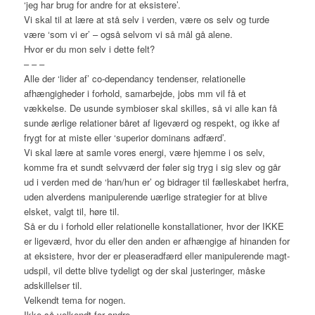
‘jeg har brug for andre for at eksistere’.
Vi skal til at lære at stå selv i verden, være os selv og turde
være ‘som vi er’ – også selvom vi så mål gå alene.
Hvor er du mon selv i dette felt?
– – –
Alle der ‘lider af’ co-dependancy tendenser, relationelle
afhængigheder i forhold, samarbejde, jobs mm vil få et
vækkelse. De usunde symbioser skal skilles, så vi alle kan få
sunde ærlige relationer båret af ligeværd og respekt, og ikke af
frygt for at miste eller ‘superior dominans adfærd’.
Vi skal lære at samle vores energi, være hjemme i os selv,
komme fra et sundt selvværd der føler sig tryg i sig slev og går
ud i verden med de ‘han/hun er’ og bidrager til fælleskabet herfra,
uden alverdens manipulerende uærlige strategier for at blive
elsket, valgt til, høre til.
Så er du i forhold eller relationelle konstallationer, hvor der IKKE
er ligeværd, hvor du eller den anden er afhængige af hinanden for
at eksistere, hvor der er pleaseradfærd eller manipulerende magt-
udspil, vil dette blive tydeligt og der skal justeringer, måske
adskillelser til.
Velkendt tema for nogen.
Ikke så velkendt for andre.