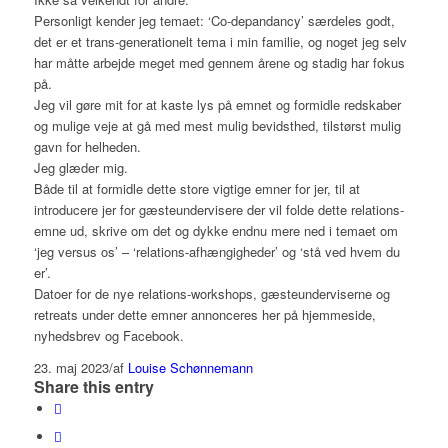
Personligt kender jeg temaet: ‘Co-depandancy’ særdeles godt,
det er et trans-generationelt tema i min familie, og noget jeg selv
har måtte arbejde meget med gennem årene og stadig har fokus
på.
Jeg vil gøre mit for at kaste lys på emnet og formidle redskaber
og mulige veje at gå med mest mulig bevidsthed, tilstørst mulig
gavn for helheden.
Jeg glæder mig.
Både til at formidle dette store vigtige emner for jer, til at
introducere jer for gæsteundervisere der vil folde dette relations-
emne ud, skrive om det og dykke endnu mere ned i temaet om
‘jeg versus os’ – ‘relations-afhængigheder’ og ‘stå ved hvem du
er’.
Datoer for de nye relations-workshops, gæsteunderviserne og
retreats under dette emner annonceres her på hjemmeside,
nyhedsbrev og Facebook.
23. maj 2023
/
af
Louise Schønnemann
Share this entry