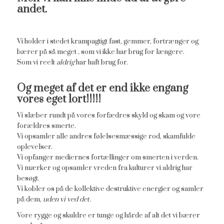
andet.
Vi holder i stedet krampagtigt fast, gemmer, fortrænger og
bærer på så meget , som vi ikke har brug for længere.
Som vi reelt
aldrig
har haft brug for.
Og meget af det er end ikke engang
vores eget lort!!!!!
Vi slæber rundt på vores forfædres skyld og skam og vore
forældres smerte.
Vi opsamler alle andres følelsesmæssige rod, skamfulde
oplevelser.
Vi opfanger mediernes fortællinger om smerten i verden.
Vi mærker og opsamler vreden fra kulturer vi aldrig har
besøgt.
Vi kobler os på de kollektive destruktive energier og samler
på dem,
uden vi ved det.
Vore rygge og skuldre er tunge og hårde af alt det vi bærer