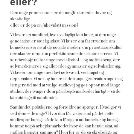
eller?
Den unge generation – er de møgforkælede, dovne og
skrøbelige
eller er de på en (ubevidst) mission?
Vi lever i et samfund, hvor vi dagligt kan læse, at den unge
generation er særlig udsat. Vi læser om faretruende om
konsekvenserne af de sociale medier, om præstationskultur
der skader dem, om perfektionisme der skaber stress. Vi
ser tårnhøje tal for unge med alkohol—og stofmisbrug, der
selvmedicinerer sig allerede i gymnasier og selvskader sig.
Vi læser, om unge med lavt selvværd, ved angst og
depression. Vi ser og hører, at den unge generation tager sig
længere tid med at vælge studievej og gør oprør mod lange
studier, der tvinger dem på arbejdsmarkedet hurtigt – så de
kan bidrage til samfundet.
Samfundet, politikerne og forældrene spørger: Hvad gør vi
ved dem – de unge? Hvordan får vi dem ind på det rette
studiespor hurtigt, så de kan få sig en uddannelse og hurtigt
komme ud på arbejdsmarkedet hvor de kan betale skat, så
møllen hænger sammen? Hvorfor er de så skrøbelige og