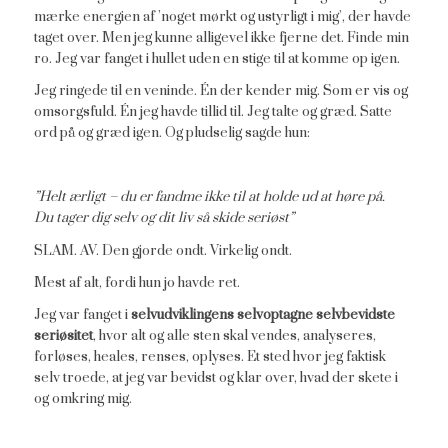
mærke energien af ’noget mørkt og ustyrligt i mig’, der havde
taget over. Men jeg kunne alligevel ikke fjerne det. Finde min
ro. Jeg var fanget i hullet uden en stige til at komme op igen.
Jeg ringede til en veninde. Én der kender mig. Som er vis og
omsorgsfuld. Én jeg havde tillid til. Jeg talte og græd. Satte
ord på og græd igen. Og pludselig sagde hun:
”Helt ærligt – du er fandme ikke til at holde ud at høre på.
Du tager dig selv og dit liv så skide seriøst”
SLAM. AV. Den gjorde ondt. Virkelig ondt.
Mest af alt, fordi hun jo havde ret.
Jeg var fanget i
selvudviklingens selvoptagne selvbevidste
seriøsitet
, hvor alt og alle sten skal vendes, analyseres,
forløses, heales, renses, oplyses. Et sted hvor jeg faktisk
selv troede, at jeg var bevidst og klar over, hvad der skete i
og omkring mig.