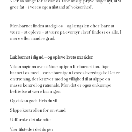
Vi er så bange for at vise os, tabe ansigt, prøve noget nyt, at vi
gror fat – i vores egen tilstand af ’voksenhed’.
Men barnet findes stadig i os – og længslen efter ’bare at
være – at opleve – at være på eventyr i livet’ findes i os alle. I
mere eller mindre grad.
Luk barnet i dig ud – og opleve livets mirakler
Vi kan sagtens øve at åbne op igen for barnet i os. Tage
barnet i os med – være barn igen i vores hverdagsliv. Det er
en træning, der kræver mod og villighed til at slippe en
masse kontrol og rationale. Men det er også en kæmpe
befrielse at være barn igen.
Og du kan godt. Hvis du vil.
Slippe kontrollen for en stund.
Udforske det ukendte.
Vær tilstede i det du gør