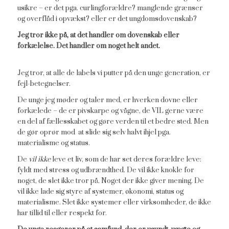
usikre – er det pga. curlingforældre? manglende grænser
og overflåd i opvækst? eller er det ungdomsdovenskab?
Jeg tror ikke på, at det handler om dovenskab eller
forkælelse. Det handler om noget helt andet.
Jeg tror, at alle de labels vi putter på den unge generation, er
fejl-betegnelser.
De unge jeg møder og taler med, er hverken dovne eller
forkælede – de er pivskarpe og vågne, de VIL gerne være
en del af fællesskabet og gøre verden til et bedre sted. Men
de gør oprør mod at slide sig selv halvt ihjel pga.
materialisme og status.
De
vil ikke
leve et liv, som de har set deres forældre leve:
fyldt med stress og udbrændthed. De vil ikke knokle for
noget, de slet ikke tror på. Noget der ikke giver mening. De
vil ikke lade sig styre af systemer, økonomi, status og
materialisme. Slet ikke systemer eller virksomheder, de ikke
har tillid til eller respekt for.