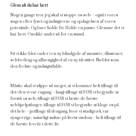
Glem alt du har lært
Nogen gange tror jeg skal vi stoppe os selv – også i vores
søgen efter lyset og indsigterne og opdagelsen af vores
potentiale. Og bare holde fri. Holde en pause. Glemme det vi
har lært. Om ikke andet så for en stund.
Så vi ikke blot ender i en ny blindgyde af mønstre, illusioner,
selvbedrag og afhængighed af en ny identitet. Nu blot som
den frelste og indsigtsfulde.
Måske skal vi slippe så meget, at vi kommer helt tilbage til
det/den vi var engang – langt tilbage til FØR vi begyndte at
forstå os selv, tilbage til FØR vi læste de første
selvhjælpsbøger, tilbage til FØR vi begyndte at kloge os på
det hele – ja tilbage til dengang, hvor vi stadigvæk var
nysgerrige, naturligt sultne på livets visdom – helt tilbage til
de første leveår i dette liv.