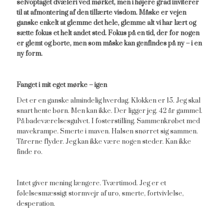
selvoptaget dvæleri ved mørket, men i højere grad inviterer
til at afmontering af den tillærte visdom. Måske er vejen
ganske enkelt at glemme det hele, glemme alt vi har lært og
sætte fokus et helt andet sted. Fokus på en tid, der for nogen
er glemt og borte, men som måske kan genfindes på ny – i en
ny form.
Fanget i mit eget mørke – igen
Det er en ganske almindelig hverdag. Klokken er 15. Jeg skal
snart hente børn. Men kan ikke. Der ligger jeg. 42 år gammel.
På badeværelsesgulvet. I fosterstilling. Sammenkrøbet med
mavekrampe. Smerte i maven. Halsen snørret sig sammen.
Tårerne flyder. Jeg kan ikke være nogen steder. Kan ikke
finde ro.
Intet giver mening længere. Tværtimod. Jeg er et
følelsesmæssigt stormvejr af uro, smerte, fortvivlelse,
desperation.