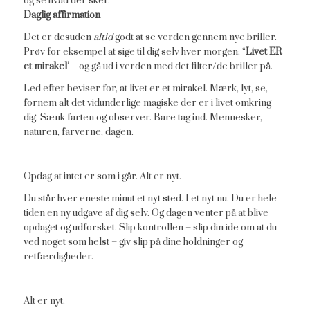
og se hvad der sker.
Daglig affirmation
Det er desuden
altid
godt at se verden gennem nye briller.
Prøv for eksempel at sige til dig selv hver morgen: “
Livet ER
et mirakel’
– og gå ud i verden med det filter/de briller på.
Led efter beviser for, at livet er et mirakel. Mærk, lyt, se,
fornem alt det vidunderlige magiske der er i livet omkring
dig. Sænk farten og observer. Bare tag ind. Mennesker,
naturen, farverne, dagen.
Opdag at intet er som i går. Alt er nyt.
Du står hver eneste minut et nyt sted. I et nyt nu. Du er hele
tiden en ny udgave af dig selv. Og dagen venter på at blive
opdaget og udforsket. Slip kontrollen – slip din ide om at du
ved noget som helst – giv slip på dine holdninger og
retfærdigheder.
Alt er nyt.