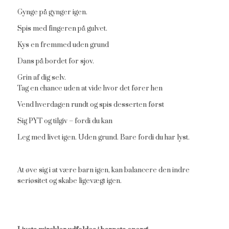
Gynge på gynger igen.
Spis med fingeren på gulvet.
Kys en fremmed uden grund
Dans på bordet for sjov.
Grin af dig selv.
Tag en chance uden at vide hvor det fører hen
Vend hverdagen rundt og spis desserten først
Sig PYT og tilgiv – fordi du kan
Leg med livet igen. Uden grund. Bare fordi du har lyst.
At øve sig i at være barn igen, kan balancere den indre
seriøsitet og skabe ligevægt igen.