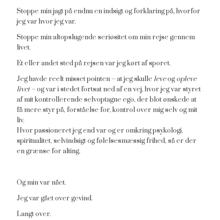
Stoppe min jagt på endnu en indsigt og forklaring på, hvorfor
jeg var hvor jeg var.
Stoppe min altopslugende seriøsitet om min rejse gennem
livet.
Et eller andet sted på rejsen var jeg kørt af sporet.
Jeg havde reelt misset pointen – at jeg skulle
leve
og
opleve
livet
– og var i stedet fortsat ned af en vej, hvor jeg var styret
af mit kontrollerende selvoptagne ego, der blot ønskede at
få mere styr på, forståelse for, kontrol over mig selv og mit
liv.
Hvor passioneret jeg end var og er omkring psykologi,
spiritualitet, selvindsigt og følelsesmæssig frihed, så er der
en grænse for alting.
Og min var nået.
Jeg var gået over gevind.
Langt over.