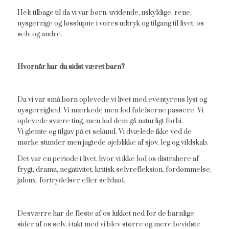
Helt tilbage til da vi var børn: uvidende, uskyldige, rene,
nysgerrige og løsslupne i vores udtryk og tilgang til livet, os
selv og andre.
Hvornår har du sidst været barn?
Da vi var små børn oplevede vi livet med eventyrens lyst og
nysgerrighed. Vi mærkede men lod følelserne passere. Vi
oplevede svære ting, men lod dem gå naturligt forbi.
Vi glemte og tilgav på et sekund. Vi dvælede ikke ved de
mørke stunder men jagtede øjeblikke af sjov, leg og vildskab.
Det var en periode i livet, hvor vi ikke lod os distrahere af
frygt, drama, negativitet, kritisk selvrefleksion, fordømmelse,
jaloux, fortrydelser eller selvhad.
Desværre har de fleste af os lukket ned for de barnlige
sider af os selv, i takt med vi blev større og mere bevidste