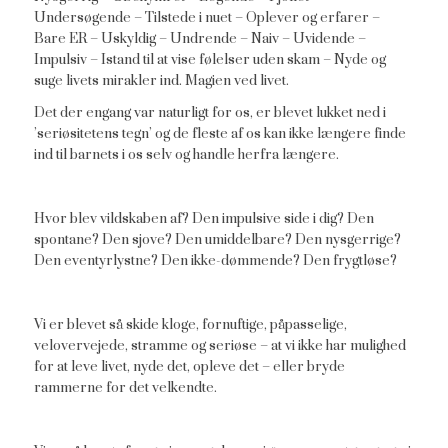
Undersøgende – Tilstede i nuet – Oplever og erfarer –
Bare ER – Uskyldig – Undrende – Naiv – Uvidende –
Impulsiv – Istand til at vise følelser uden skam – Nyde og
suge livets mirakler ind. Magien ved livet.
Det der engang var naturligt for os, er blevet lukket ned i
’seriøsitetens tegn’ og de fleste af os kan ikke længere finde
ind til barnets i os selv og handle herfra længere.
Hvor blev vildskaben af? Den impulsive side i dig? Den
spontane? Den sjove? Den umiddelbare? Den nysgerrige?
Den eventyrlystne? Den ikke-dømmende? Den frygtløse?
Vi er blevet så skide kloge, fornuftige, påpasselige,
velovervejede, stramme og seriøse – at vi ikke har mulighed
for at leve livet, nyde det, opleve det – eller bryde
rammerne for det velkendte.