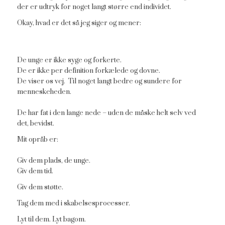
der er udtryk for noget langt større end individet.
Okay, hvad er det så jeg siger og mener:
De unge er ikke syge og forkerte.
De er ikke per definition forkælede og dovne.
De viser os vej. Til noget langt bedre og sundere for
menneskeheden.
De har fat i den lange nede – uden de måske helt selv ved
det, bevidst.
Mit opråb er:
Giv dem plads, de unge.
Giv dem tid.
Giv dem støtte.
Tag dem med i skabelsesprocesser.
Lyt til dem. Lyt bagom.