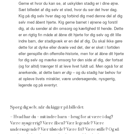
Gerne et hvor du kan se, at uskylden stadig er i dine øjne.
Sæt billedet af dig selv et sted, hvor du ser det hver dag.
Kig på dig selv hver dag og forbind dig med denne del af dig
selv med åbent hjerte. Kig gerne barnet i øjnene og forstil
dig, at du sender al din omsorg og kærlighed til hende. Dette
er en rigtig fin måde at åbne dit hjerte for dig selv og dit lille
indre barn, der stadigvæk er en del af dig. Du skal ikke gøre
dette for at dyrke eller dvæle ved det, der er sket i fortiden
eller genspille din offerrolle-historie, men for at åbne dit hjerte
for dig selv og mærke omsorg for den side af dig, der fortsat
(og for altid) trænger til at leve livet fuldt ud. Men også for at
anerkende, at dette barn
er dig
– og du stadig har behov for
at opleve livets mirakler, være undersøgende, nysgerrig,
legende og på eventyr.
Spørg dig selv, når du kigger på billedet:
– Hvad har du – mit indre barn – brug for at være i dag?
Være nysgerrig? Være åben? Vær legende? Være
undersøgende? Vær tilstede? Være fri? Være stille? Og så