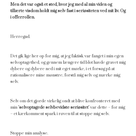
Men det var også et sted, hvor jeg med al min viden og
tillærte visdom holdt mig selv fast i seriøsiteten ved mit liv. Og
i offerrollen.
Herregud.
Det gik lige her op for mig, at jeg faktisk var fanget i min egen
selvoptagethed, og gennem længere tid blot havde gravet mig
dybere og dybere ned i mit eget mørke, i et forsøg på at
rationalisere mine mønstre, forstå mig selv og mærke mig
selv.
Selv om det gjorde virkelig ondt at blive konfronteret med
min
’selvoptagede selvbevidste seriøsitet’
var dette – for mig
– et kærkomment spark i røven til at stoppe mig selv.
Stoppe min analyse.