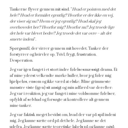
Tankerne flyver gennem mit sind. ”
Hvad er pointen med det
hele? Hvad er formålet egentlig? Hvorfor er der ikke en vej,
der viser sig nu? Hvem er jeg egentlig? Hvad skal jeg
overhovedet her? Hvorfor mig? Hvorfor nu? Jeg troede lige
det hele var blevet bedre? Jeg troede det var ovre – alt det
smerte indeni
”.
Spørgsmål, der virrer gennem mit hovedet. Tanker der
forstyrrer og hvirvler op. Tvivl, frygt, frustration.
Desperation.
Jeg var igen fanget i et stort indre følelsesmæssigt drama. Et
af mine yderst velkendte mørke huller, hvor jeg føler mig
hjælpeløs, ensom og ikke værd at elske. Mine grimmeste
mønstre viste (igen) sit ansigt og min adfærd var derefter:
Jeg var i reaktion, jeg var fanget i mine voldsomme følelser,
opfyldt af selvhad og forsøgte at kontrollere alt gennem
mine tanker.
Jeg var faktisk meget bevidst om, hvad der var på spil indeni
mig. Jeg kunne sætte ord på det hele. Jeg kunne se det
udefra. Jeg kunne sætte teoretiske labels på og kunne også