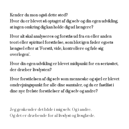
Kender du mon også dette sted?
Hvor du er blevet så optaget af dig selv og din egen udvikling,
at ingen omkring dig kan holde dig ud længere?
Hvor alt skal analyseres og forstås ud fra en eller anden
teori eller spirituel forståelse, som blot igen føder egoets
længsel efter at ’Forstå, vide, kontrollere og føle sig
overlegen’.
Hvor din egen udvikling er blevet midtpunkt for en seriøsitet,
der dræber livslysten?
Hvor forståelsen af dig selv som menneske og sjæl er blevet
omdrejningspunkt for alle dine samtaler, og du er fastlåst i
dine nye frelste forståelser af dig selv og andre?
Jeg genkender det både i mig selv. Og i andre.
Og det er dræbende for al livslyst og livsglæde.