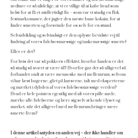
nedture er så ulidelige, at vi er villige til at købe hvad som
helst for at få et midlertidigt fix – som var vi stadig en flok
festnarkomaner, der jagter den næste bane kokain, for at
lindre smerten og forsvinde for os selv for en stund.
Selvudvikling og selvindsigt er den oplyste bevidste vej til
lindring af vores følelsesmæssige og tankemæssige smerte!
Eller er det?
For hvis det var så pokkers effektivt, hvorfor fanden er det
så stadig så svært at være til? Hvorfor gør det så alligevel så
forbandet ondt at være menneske med mellemrum, selvom
vi har læst bøgerne, gået på kurserne, talt med eksperterne
og mærket i dybden af vores følelsesmæssige verden?
Hvad er hele pointen egentlig med alt vores pille navle,
mærke alle følelserne og lære sig selv at kende i lyset og
mørket, når det alligevel med mellemrum bringer mere
smerte frem?
I denne artikel antydes en anden vej – der ikke handler om