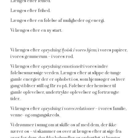
Længes efter lethed.
Længes efter frihed.
Længes efter en følelse af muligheder og energi.
Vi længes efter en ny start.
Vi længes efter
oprydning fysisk i vores hjem
, i vores papirer,
i vores gemmerum – i vores rod.
Vi længes efter
oprydning emotionelt
i vores indre
følelsesmæssige verden. Længes efter at slippe de tunge
gamle energier der er ophobet i os, som hjemsøger os hver
gang vi bliver still og får ro på. Følelser der henviser til
gamle oplevelser, undertrykte oplevelser og fortrængte
tider.
Vi længes efter
oprydning i vores relationer
– i vores familie,
venne- og omgangskreds.
Vi drømmer i smug om at skille os af med dem, der ikke
nærer os – vi skammer os over at længes efter at sige fra