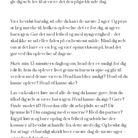
giv dig selv lov til at være det den pågældende dag.
Vær bevidst barnlig, så ofte du kan i de næste 2 uger. Og prøv
at læg mærke til, hvilken oplevelse det er for dig, at agere
barn igen. Gør det med lethed og med nysgerrighed – det
skal ikke se ud eller føles på en bestemt måde. Mind dig selv
om at det bare er en leg, og vær opmærksom på, hvad det
gør ved din oplevelse af dagene.
Skriv min. 15 minutters dagbog om, hvad der er muligt for dig
i dit liv, hvis du oplever livet gennem barnets øjne og går til
verden med denne væren. Hvad kan blive muligt? Hvad vil du
kunne opleve? Hvad vil kunne ske?
Lav en konkret liste med alle de ting du kunne gøre, hvis du
tillod dig selv at være barn igen. Hvad kunne du sige? Gøre?
Finde modet til? Hvordan ville dit arbejdsliv se ud? Dit
hjemmeliv? Din omgang med vennerne? Med din partner?
Kig på listen og bare opdag den frihed og udvidelse der
kommer af bevidst at handle fra dette sted i dig. Og beslut dig
for at tage et barnligt skridt hver eneste dag de næste uger –