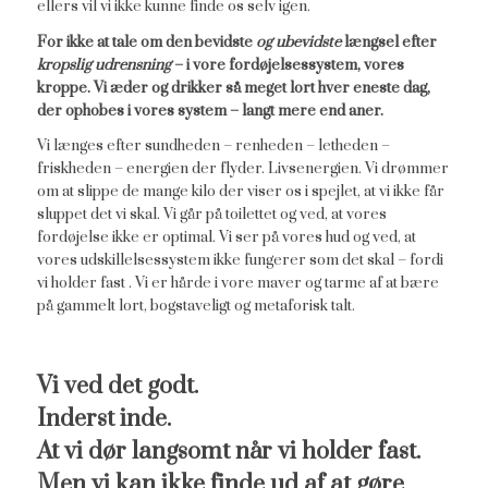
ellers vil vi ikke kunne finde os selv igen.
For ikke at tale om den bevidste
og ubevidste
længsel efter
kropslig udrensning
– i vore fordøjelsessystem, vores
kroppe. Vi æder og drikker så meget lort hver eneste dag,
der ophobes i vores system – langt mere end aner.
Vi længes efter sundheden – renheden – letheden –
friskheden – energien der flyder. Livsenergien. Vi drømmer
om at slippe de mange kilo der viser os i spejlet, at vi ikke får
sluppet det vi skal. Vi går på toilettet og ved, at vores
fordøjelse ikke er optimal. Vi ser på vores hud og ved, at
vores udskillelsessystem ikke fungerer som det skal – fordi
vi holder fast . Vi er hårde i vore maver og tarme af at bære
på gammelt lort, bogstaveligt og metaforisk talt.
Vi ved det godt.
Inderst inde.
At vi dør langsomt når vi holder fast.
Men vi kan ikke finde ud af at gøre