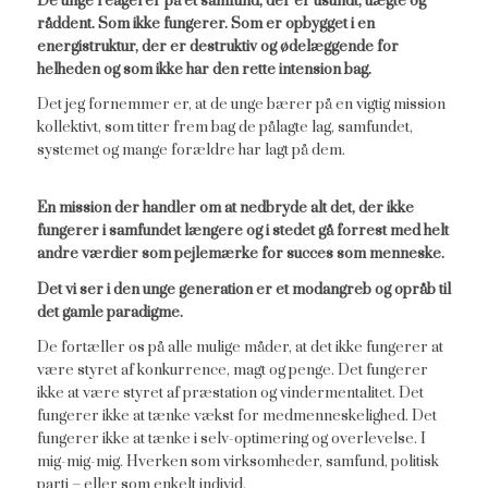
De unge reagerer på et samfund, der er usundt, uægte og
råddent. Som ikke fungerer. Som er opbygget i en
energistruktur, der er destruktiv og ødelæggende for
helheden og som ikke har den rette intension bag.
Det jeg fornemmer er, at de unge bærer på en vigtig mission
kollektivt, som titter frem bag de pålagte lag, samfundet,
systemet og mange forældre har lagt på dem.
En mission der handler om at nedbryde alt det, der ikke
fungerer i samfundet længere og i stedet gå forrest med helt
andre værdier som pejlemærke for succes som menneske.
Det vi ser i den unge generation er et modangreb og opråb til
det gamle paradigme.
De fortæller os på alle mulige måder, at det ikke fungerer at
være styret af konkurrence, magt og penge. Det fungerer
ikke at være styret af præstation og vindermentalitet. Det
fungerer ikke at tænke vækst for medmenneskelighed. Det
fungerer ikke at tænke i selv-optimering og overlevelse. I
mig-mig-mig. Hverken som virksomheder, samfund, politisk
parti – eller som enkelt individ.