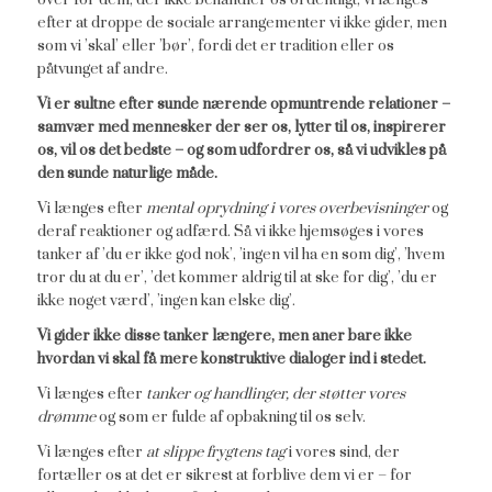
over for dem, der ikke behandler os ordentligt, vi længes
efter at droppe de sociale arrangementer vi ikke gider, men
som vi ’skal’ eller ’bør’, fordi det er tradition eller os
påtvunget af andre.
Vi er sultne efter sunde nærende opmuntrende relationer –
samvær med mennesker der ser os, lytter til os, inspirerer
os, vil os det bedste – og som udfordrer os, så vi udvikles på
den sunde naturlige måde.
Vi længes efter
mental oprydning i vores overbevisninger
og
deraf reaktioner og adfærd. Så vi ikke hjemsøges i vores
tanker af ’du er ikke god nok’, ’ingen vil ha en som dig’, ’hvem
tror du at du er’, ’det kommer aldrig til at ske for dig’, ’du er
ikke noget værd’, ’ingen kan elske dig’.
Vi gider ikke disse tanker længere, men aner bare ikke
hvordan vi skal få mere konstruktive dialoger ind i stedet.
Vi længes efter
tanker og handlinger, der støtter vores
drømme
og som er fulde af opbakning til os selv.
Vi længes efter
at slippe frygtens tag
i vores sind, der
fortæller os at det er sikrest at forblive dem vi er – for