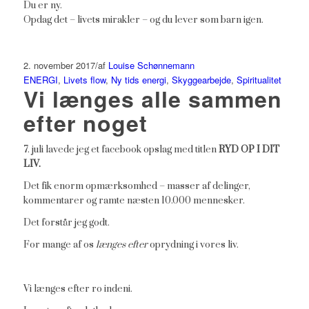
Du er ny.
Opdag det – livets mirakler – og du lever som barn igen.
2. november 2017
/
af
Louise Schønnemann
ENERGI
,
Livets flow
,
Ny tids energi
,
Skyggearbejde
,
Spiritualitet
Vi længes alle sammen
efter noget
7. juli lavede jeg et facebook opslag med titlen
RYD OP I DIT
LIV.
Det fik enorm opmærksomhed – masser af delinger,
kommentarer og ramte næsten 10.000 mennesker.
Det forstår jeg godt.
For mange af os
længes efter
oprydning i vores liv.
Vi længes efter ro indeni.