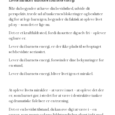
Livets mirakler udfoldes i barnets energi
Når du begynder at hæve din bevidsthed, udvide dit
perspektiv, træde ud af tankernes blokeringer og beslutter
dig for at lege barn igen, begynder du faktisk at opleve livet
på ny – som det er lige nu.
Det er et kraftfuldt sted, fordi du sætter dig selv fri – oplever
og bare er.
Lever du i barnets energi, er der ikke plads til selvoptaget
selvbevidste seriøsitet.
Lever du i barnets energi, forsvinder dine bekymringer for
en stund,
Lever du i barnets energi, bliver livet igen et mirakel.
At opleve livets mirakler – at være i nuet – at opleve det der
er, som barnet gør, i stedet for at være i destruktive tanker
og dramatiske følelser er en træning.
Det er en bevidst tilstand, du kan øve dig i at være i – en
væren, som mange voksne fuldstændig har glemt i takt med