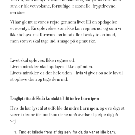
at vi er blevet voksne, fornuftige, rationelle, frygtdrevne,
seriøse.
Vi har glemt at vores rejse gennem livet ER en opdagelse –
et eventyr. En oplevelse, som ikke kan regnes ud, og som vi
ikke behøver at forsvare os imod eller beskytte os imod,
men som vi skal tage ind, smage på og mærke.
Livet skal opleves. Ikke regnes ud.
Livets mirakler skal opdages. Ikke opfindes.
Livets mirakler er der hele tiden – hvis vi giver os selv lov til
at opleve dem og tage dem ind.
Dagligt ritual: Skab kontakt til dit indre barn igen
Hvis du har lyst til at udfolde dit indre barn igen, og øve dig i at
være i denne tilstand kan disse små øvelser hjælpe dig på
vej:
Find et billede frem af dig selv fra da du var et lille barn.