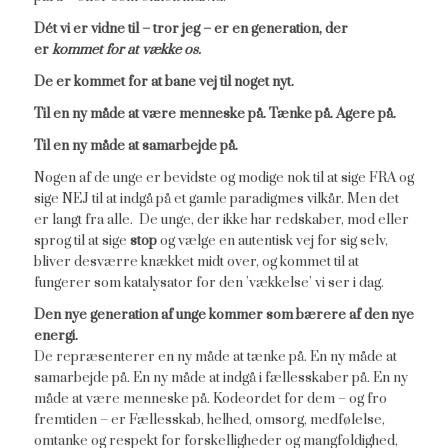
Dét vi er vidne til – tror jeg – er en generation, der
er
kommet for at vække os.
De er kommet for at bane vej til noget nyt.
Til en ny måde at være menneske på. Tænke på. Agere på.
Til en ny måde at samarbejde på.
Nogen af de unge er bevidste og modige nok til at sige FRA og
sige NEJ til at indgå på et gamle paradigmes vilkår. Men det
er langt fra alle. De unge, der ikke har redskaber, mod eller
sprog til at sige
stop
og vælge en autentisk vej for sig selv,
bliver desværre knækket midt over, og kommet til at
fungerer som katalysator for den ’vækkelse’ vi ser i dag.
Den nye generation af unge kommer som bærere af den nye
energi.
De repræsenterer en ny måde at tænke på. En ny måde at
samarbejde på. En ny måde at indgå i fællesskaber på. En ny
måde at være menneske på. Kodeordet for dem – og fro
fremtiden – er Fællesskab, helhed, omsorg, medfølelse,
omtanke og respekt for forskelligheder og mangfoldighed,