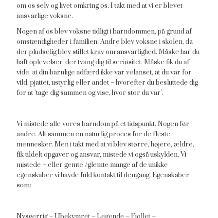
om os selv og livet omkring os. I takt med at vi er blevet
ansvarlige voksne.
Nogen af os blev voksne tidligt i barndommen, på grund af
omstændigheder i familien. Andre blev voksne i skolen, da
der pludselig blev stillet krav om ansvarlighed. Måske har du
haft oplevelser, der tvang dig til seriøsitet. Måske fik du af
vide, at din barnlige adfærd ikke var velanset, at du var for
vild, pjattet, ustyrlig eller andet – hvorefter du besluttede dig
for at ’tage dig sammen og vise, hvor stor du var’.
Vi mistede alle vores barndom på et tidspunkt. Nogen før
andre. Alt sammen en naturlig proces for de fleste
mennesker. Men i takt med at vi blev større, højere, ældre,
fik tildelt opgaver og ansvar, mistede vi også uskylden. Vi
mistede – eller gemte /glemte mange af de unikke
egenskaber vi havde fuld kontakt til dengang. Egenskaber
som:
Nysgerrig – Ubekymret – Legende – Fjollet –