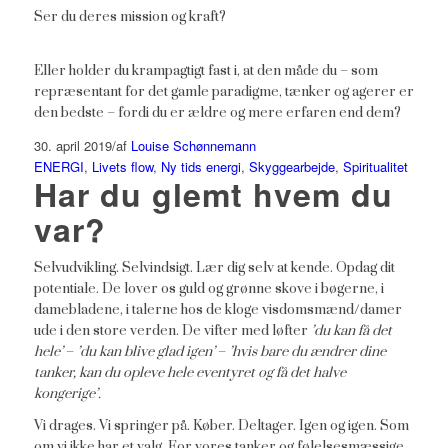
Ser du deres mission og kraft?
Eller holder du krampagtigt fast i, at den måde du – som
repræsentant for det gamle paradigme, tænker og agerer er
den bedste – fordi du er ældre og mere erfaren end dem?
30. april 2019
/
af
Louise Schønnemann
ENERGI
,
Livets flow
,
Ny tids energi
,
Skyggearbejde
,
Spiritualitet
Har du glemt hvem du
var?
Selvudvikling. Selvindsigt. Lær dig selv at kende. Opdag dit
potentiale. De lover os guld og grønne skove i bøgerne, i
damebladene, i talerne hos de kloge visdomsmænd/damer
ude i den store verden. De vifter med løfter
’du kan få det
hele’
–
’du kan blive glad igen’
–
’hvis bare du ændrer dine
tanker, kan du opleve hele eventyret og få det halve
kongerige’.
Vi drages. Vi springer på. Køber. Deltager. Igen og igen. Som
om vi ikke har et valg. For vores tanker og følelsesmæssige