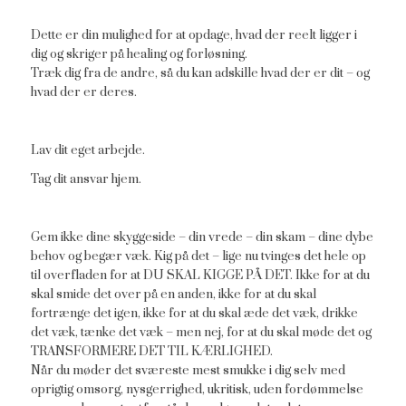
Dette er din mulighed for at opdage, hvad der reelt ligger i
dig og skriger på healing og forløsning.
Træk dig fra de andre, så du kan adskille hvad der er dit – og
hvad der er deres.
Lav dit eget arbejde.
Tag dit ansvar hjem.
Gem ikke dine skyggeside – din vrede – din skam – dine dybe
behov og begær væk. Kig på det – lige nu tvinges det hele op
til overfladen for at DU SKAL KIGGE PÅ DET. Ikke for at du
skal smide det over på en anden, ikke for at du skal
fortrænge det igen, ikke for at du skal æde det væk, drikke
det væk, tænke det væk – men nej, for at du skal møde det og
TRANSFORMERE DET TIL KÆRLIGHED.
Når du møder det sværeste mest smukke i dig selv med
oprigtig omsorg, nysgerrighed, ukritisk, uden fordømmelse