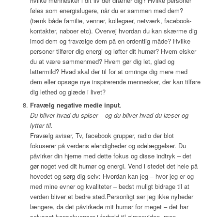
hvilke mennesker i dit liv der dræner dig? Hvilke personer
føles som energislugere, når du er sammen med dem?
(tænk både familie, venner, kollegaer, netværk, facebook-
kontakter, naboer etc). Overvej hvordan du kan skærme dig
imod dem og fravælge dem på en ordentlig måde? Hvilke
personer tilfører dig energi og løfter dit humør? Hvem elsker
du at være sammenmed? Hvem gør dig let, glad og
lattermild? Hvad skal der til for at omringe dig mere med
dem eller opsøge nye inspirerende mennesker, der kan tilføre
dig lethed og glæde i livet?
Fravælg negative medie input
.
Du bliver hvad du spiser – og du bliver hvad du læser og
lytter til.
Fravælg aviser, Tv, facebook grupper, radio der blot
fokuserer på verdens elendigheder og ødelæggelser. Du
påvirker din hjerne med dette fokus og disse indtryk – det
gør noget ved dit humør og energi. Vend i stedet det hele på
hovedet og sørg dig selv: Hvordan kan jeg – hvor jeg er og
med mine evner og kvaliteter – bedst muligt bidrage til at
verden bliver et bedre sted.Personligt ser jeg ikke nyheder
længere, da det påvirkede mit humør for meget – det har
selvsagt konsekvenser i forhold til almenviden, men