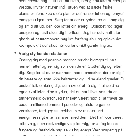
hver eneste dag. Luft ud i dit hjem, hæng smukke billeder på
vægge, inviter naturen ind i stuen ved at sætte friske
blomster frem, køb store planter der renser luften og fornyer
energien i hjemmet. Sørg for at der er ryddet op omkring dig
og smid alt ud, der ikke løfter din energi. Ophobet rod tager
energien og fastholder dig i fortiden. Jeg har selv haft stor
glæde af at interessere mig lidt for fang shui og opleve det
kæmpe skift der sker, når du får smidt gamle ting ud.
Vælg styrkende relationer
Omring dig med positive mennesker der bidrager til højt
humør, latter og ser dig som den du er. Støtter dig og løfter
dig. Sørg for at du er sammen med mennesker, der ser dig i
dit højeste og som
ikke
bekræfter dig i dine elendigheder. Du
ønsker folk omkring dig, som evner at få dig til at se dine
egne kvaliteter, dine styrker, det du har i livet som du er
taknemmelig overfor.Jeg har selv været nødt til at fravælge
både familiemedlemmer i perioder og afslutte gamle
venskaber, fordi jeg simpelthen blev trukket ned
energimæssigt efter samvær med dem. Det har ikke været
lette valg, men nødvendige valg for mig, for at jeg kunne
fungere og fastholde mig selv i høj energi.Vær nysgerrig på,