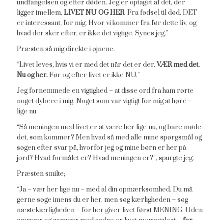
undfangelsen og efter døden. Jeg er optaget af det, der
ligger imellem.
LIVET NU OG HER
. Fra fødsel til død. DET
er interessant, for mig. Hvor vi kommer fra før dette liv, og
hvad der sker efter, er ikke det vigtige. Synes jeg.”
Præsten så mig direkte i øjnene.
“Livet leves, hvis vi er med det når det er der.
VÆR med det.
Nu og her.
Før og efter livet er ikke NU.”
Jeg fornemmede en vigtighed – at disse ord fra ham rørte
noget dybere i mig. Noget som var vigtigt for mig at høre –
lige nu.
“Så meningen med livet er at være her lige nu, og bare møde
det, som kommer? Men hvad så med alle mine spørgsmål og
søgen efter svar på, hvorfor jeg og mine børn er her på
jord? Hvad formålet er? Hvad meningen er?”, spurgte jeg.
Præsten smilte;
“Ja – vær her lige nu – med al din opmærksomhed. Du må
gerne søge imens du er her, men søg kærligheden – søg
næstekærligheden – for her giver livet først MENING. Uden