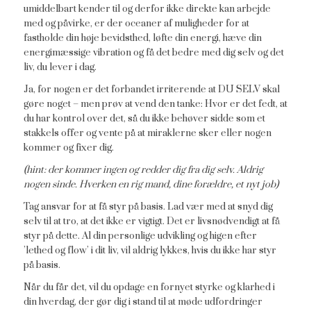
umiddelbart kender til og derfor ikke direkte kan arbejde
med og påvirke, er der oceaner af muligheder for at
fastholde din høje bevidsthed, løfte din energi, hæve din
energimæssige vibration og få det bedre med dig selv og det
liv, du lever i dag.
Ja, for nogen er det forbandet irriterende at DU SELV skal
gøre noget – men prøv at vend den tanke: Hvor er det fedt, at
du har kontrol over det, så du ikke behøver sidde som et
stakkels offer og vente på at miraklerne sker eller nogen
kommer og fixer dig.
(hint: der kommer ingen og redder dig fra dig selv. Aldrig
nogen sinde. Hverken en rig mand, dine forældre, et nyt job)
Tag ansvar for at få styr på basis. Lad vær med at snyd dig
selv til at tro, at det ikke er vigtigt. Det er livsnødvendigt at få
styr på dette. Al din personlige udvikling og higen efter
’lethed og flow’ i dit liv, vil aldrig lykkes, hvis du ikke har styr
på basis.
Når du får det, vil du opdage en fornyet styrke og klarhed i
din hverdag, der gør dig i stand til at møde udfordringer