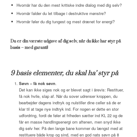
Hvornår har du den mest kritiske indre dialog med dig selv?
Hvornår falder du let tilbage i destruktive mønstre?
Hvornår føler du dig tungest og mest drænet for energi?
Du er din værste udgave af dig selv, når du ikke har styr på
basis – med garanti!
9 basis elementer, du skal ha’ styr på
Søvn – få nok søvn
.
Det kan ikke siges nok og er blevet sagt i årevis: Restituer,
få nok hvile, slap af. Når du sover udrenser kroppen, du
bearbejder dagens indtryk og nulstiller dine celler så de er
klar til at tage nye indtryk ind. For nogen er dette en stor
udfordring, fordi de føler at friheden sætter ind KL 22 og de
får en masse handlingsenergi om aftenen, men snyd ikke
dig selv her. På den lange bane kommer du længst med at
restituere både krop og sind, med en god nats søvn på 8