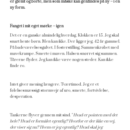
er glemt og borte, men som måske kan genfindes på ny – i en
ny form.
Fanget i mit eget mørke – igen
Det er en ganske almindelig hverdag. Klokken er 15. Jeg skal
snart hente børn. Men kan ikke. Der ligger jeg. 42 år gammel.
På badeværelsesgulvet. I fosterstilling. Sammenkrøbet med
mavekrampe. Smerte i maven. Halsen snørret sig sammen.
Tårerne flyder. Jeg kan ikke være nogen steder. Kan ikke
finde ro.
Intet giver mening længere. Tværtimod. Jeg er et
følelsesmæssigt stormvejr af uro, smerte, fortvivlelse,
desperation.
Tankerne flyver gennem mit sind. ”
Hvad er pointen med det
hele? Hvad er formålet egentlig? Hvorfor er der ikke en vej,
der viser sig nu? Hvem er jeg egentlig? Hvad skal jeg