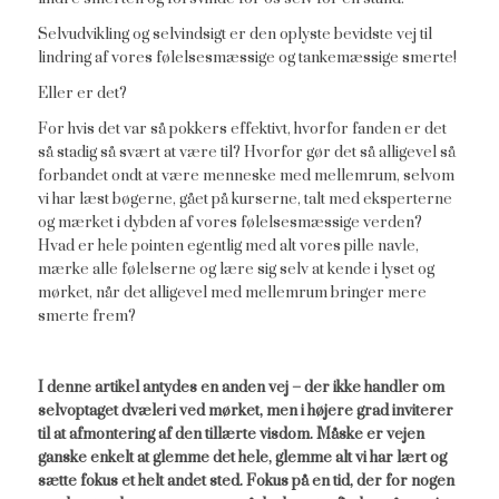
Selvudvikling og selvindsigt er den oplyste bevidste vej til
lindring af vores følelsesmæssige og tankemæssige smerte!
Eller er det?
For hvis det var så pokkers effektivt, hvorfor fanden er det
så stadig så svært at være til? Hvorfor gør det så alligevel så
forbandet ondt at være menneske med mellemrum, selvom
vi har læst bøgerne, gået på kurserne, talt med eksperterne
og mærket i dybden af vores følelsesmæssige verden?
Hvad er hele pointen egentlig med alt vores pille navle,
mærke alle følelserne og lære sig selv at kende i lyset og
mørket, når det alligevel med mellemrum bringer mere
smerte frem?
I denne artikel antydes en anden vej – der ikke handler om
selvoptaget dvæleri ved mørket, men i højere grad inviterer
til at afmontering af den tillærte visdom. Måske er vejen
ganske enkelt at glemme det hele, glemme alt vi har lært og
sætte fokus et helt andet sted. Fokus på en tid, der for nogen