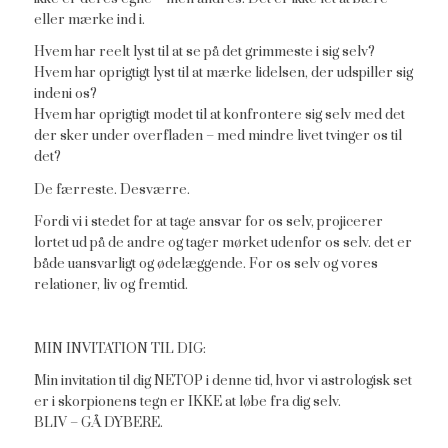
eller mærke ind i.
Hvem har reelt lyst til at se på det grimmeste i sig selv?
Hvem har oprigtigt lyst til at mærke lidelsen, der udspiller sig
indeni os?
Hvem har oprigtigt modet til at konfrontere sig selv med det
der sker under overfladen – med mindre livet tvinger os til
det?
De færreste. Desværre.
Fordi vi i stedet for at tage ansvar for os selv, projicerer
lortet ud på de andre og tager mørket udenfor os selv. det er
både uansvarligt og ødelæggende. For os selv og vores
relationer, liv og fremtid.
MIN INVITATION TIL DIG:
Min invitation til dig NETOP i denne tid, hvor vi astrologisk set
er i skorpionens tegn er IKKE at løbe fra dig selv.
BLIV – GÅ DYBERE.