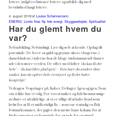
lettere, indgå i relationer lettere og udvikle dig med
bevidsthed langt lettere.
4. august 2018
/
af
Louise Schønnemann
ENERGI
,
Livets flow
,
Ny tids energi
,
Skyggearbejde
,
Spiritualitet
Har du glemt hvem du
var?
Selvudvikling. Selvindsigt. Lær dig selv at kende. Opdag dit
potentiale. De lover os guld og grønne skove i bøgerne, i
damebladene, i talerne hos de kloge visdomsmænd/damer
ude i den store verden. De vifter med løfter
’du kan få det
hele’
–
’du kan blive glad igen’
–
’hvis bare du ændrer dine
tanker, kan du opleve hele eventyret og få det halve
kongerige’.
Vi drages. Vi springer på. Køber. Deltager. Igen og igen. Som
om vi ikke har et valg. For vores tanker og følelsesmæssige
nedture er så ulidelige, at vi er villige til at købe hvad som
helst for at få et midlertidigt fix – som var vi stadig en flok
festnarkomaner, der jagter den næste bane kokain, for at
lindre smerten og forsvinde for os selv for en stund.