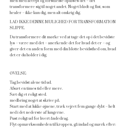
men med accept og forståelse opløses det – det
transformere sig til noget andet. Noget blødt og fint, som
healer – ikke kun dig, men alt omkrig dig.
LAD IKKE DENNE MULIGHED FOR TRANSFORMATION
SLIPPE.
Du transformere dit mørke ved at tage det op i det bevidste
lys – være med det – anerkende det for hvad det er – og
giver det en anden form med din blotte bevidsthed om, hvad
det er du holder i dig.
ØVELSE:
Tag bevidst alene tid ud.
Afsæt en times tid eller mere.
Sæt dig et roligt sted.
medbring noget at skrive på.
Start med at lukke øjnene, træk vejret fem gange dybt – helt
ned i det nederste af lungerne.
Pust roligt ud for hvert åndedrag.
Flyt opmærksomheden til kroppen, gå indad og mærk efter: