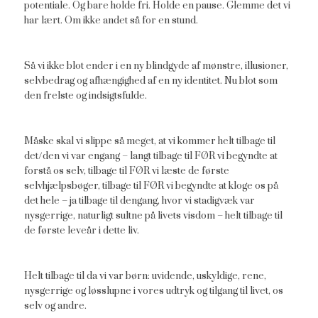
potentiale. Og bare holde fri. Holde en pause. Glemme det vi
har lært. Om ikke andet så for en stund.
Så vi ikke blot ender i en ny blindgyde af mønstre, illusioner,
selvbedrag og afhængighed af en ny identitet. Nu blot som
den frelste og indsigtsfulde.
Måske skal vi slippe så meget, at vi kommer helt tilbage til
det/den vi var engang – langt tilbage til FØR vi begyndte at
forstå os selv, tilbage til FØR vi læste de første
selvhjælpsbøger, tilbage til FØR vi begyndte at kloge os på
det hele – ja tilbage til dengang, hvor vi stadigvæk var
nysgerrige, naturligt sultne på livets visdom – helt tilbage til
de første leveår i dette liv.
Helt tilbage til da vi var børn: uvidende, uskyldige, rene,
nysgerrige og løsslupne i vores udtryk og tilgang til livet, os
selv og andre.