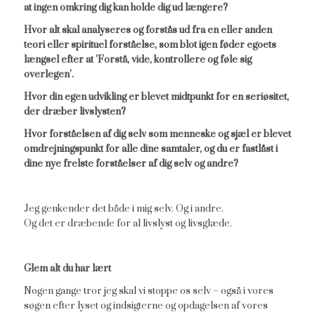
at ingen omkring dig kan holde dig ud længere?
Hvor alt skal analyseres og forstås ud fra en eller anden
teori eller spirituel forståelse, som blot igen føder egoets
længsel efter at ’Forstå, vide, kontrollere og føle sig
overlegen’.
Hvor din egen udvikling er blevet midtpunkt for en seriøsitet,
der dræber livslysten?
Hvor forståelsen af dig selv som menneske og sjæl er blevet
omdrejningspunkt for alle dine samtaler, og du er fastlåst i
dine nye frelste forståelser af dig selv og andre?
Jeg genkender det både i mig selv. Og i andre.
Og det er dræbende for al livslyst og livsglæde.
Glem alt du har lært
Nogen gange tror jeg skal vi stoppe os selv – også i vores
søgen efter lyset og indsigterne og opdagelsen af vores