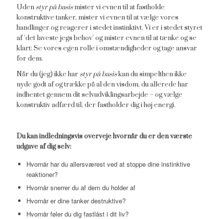
Uden
styr på basis
mister vi evnen til at fastholde
konstruktive tanker, mister vi evnen til at vælge vores
handlinger og reagerer i stedet instinktivt. Vi er i stedet styret
af ’det laveste jegs behov’ og mister evnen til at tænke og se
klart: Se vores egen rolle i omstændigheder og tage ansvar
for dem.
Når du (jeg) ikke har
styr på basis
kan du simpelthen ikke
nyde godt af og trække på al den visdom, du allerede har
indhentet gennem dit selvudviklingsarbejde – og vælge
konstruktiv adfærd til, der fastholder dig i høj energi.
Du kan indledningsvis overveje hvornår du er den værste
udgave af dig selv:
Hvornår har du allersværest ved at stoppe dine instinktive
reaktioner?
Hvornår snerrer du af dem du holder af
Hvornår er dine tanker destruktive?
Hvornår føler du dig fastlåst i dit liv?