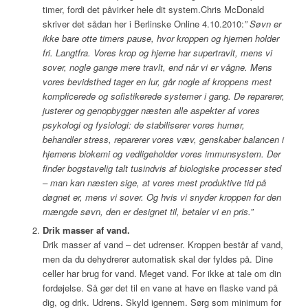
timer, fordi det påvirker hele dit system.Chris McDonald
skriver det sådan her i Berlinske Online 4.10.2010:
”
Søvn er
ikke bare otte timers pause, hvor kroppen og hjernen holder
fri. Langtfra. Vores krop og hjerne har supertravlt, mens vi
sover, nogle gange mere travlt, end når vi er vågne. Mens
vores bevidsthed tager en lur, går nogle af kroppens mest
komplicerede og sofistikerede systemer i gang. De reparerer,
justerer og genopbygger næsten alle aspekter af vores
psykologi og fysiologi: de stabiliserer vores humør,
behandler stress, reparerer vores væv, genskaber balancen i
hjernens biokemi og vedligeholder vores immunsystem. Der
finder bogstavelig talt tusindvis af biologiske processer sted
– man kan næsten sige, at vores mest produktive tid på
døgnet er, mens vi sover. Og hvis vi snyder kroppen for den
mængde søvn, den er designet til, betaler vi en pris.”
Drik masser af vand.
Drik masser af vand – det udrenser. Kroppen består af vand,
men da du dehydrerer automatisk skal der fyldes på. Dine
celler har brug for vand. Meget vand. For ikke at tale om din
fordøjelse. Så gør det til en vane at have en flaske vand på
dig, og drik. Udrens. Skyld igennem. Sørg som minimum for