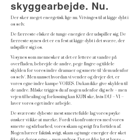
skyggearbejde. Nu.
Der sker meget energetisk lige nu. Vi tvinges til at kigge dybt i
os selv.
De færreste elsker de tunge energier der udspiller sig. De
færreste synes det er en fest at kigge dybt i det svære, der
udspiller sig i os.
Vi synes som mennesker at det er lettere at vandre på
overfladen, bebrejde de andre, pege fingre og tildele
skylden for vores indre dramaer og smerte til ‘dem udenfor
os selv’. Men uanset hvordan vi vender og drejer det, er
vores egne indre kampe VORES. Du kan ikke give skylden til
de andre. Måske trigges du af nogen udenfor dig selv – men
vejen til healing og forløsning kan KUN ske, hvis DU – VI –
laver vores eget indre arbejde.
De sværeste dybeste mest smertefulde lag vores psyke
ønsker vi ikke at mærke. Fordi vi konfronteres med vores
smerte og sårbarhed, vores skam og svigt fra fortiden af.
Nogen bærer faktisk svigt, skam og tunge energier der sket
ikke er deres egne – men andres. Det er ikke let at bære –