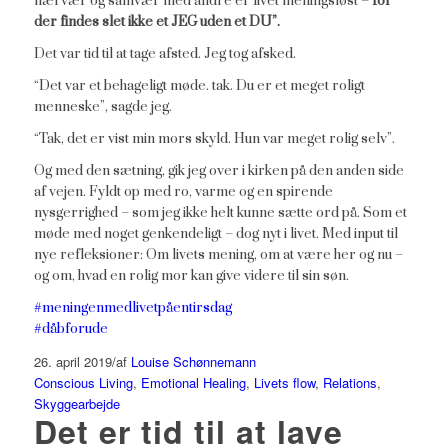
nærvær og samvær med andre er livet meningsløst –
for
der findes slet ikke et JEG uden et DU”.
Det var tid til at tage afsted. Jeg tog afsked.
“Det var et behageligt møde. tak. Du er et meget roligt
menneske”, sagde jeg.
“Tak, det er vist min mors skyld. Hun var meget rolig selv”.
Og med den sætning, gik jeg over i kirken på den anden side
af vejen. Fyldt op med ro, varme og en spirende
nysgerrighed – som jeg ikke helt kunne sætte ord på. Som et
møde med noget genkendeligt – dog nyt i livet. Med input til
nye refleksioner: Om livets mening, om at være her og nu –
og om, hvad en rolig mor kan give videre til sin søn.
#
meningenmedlivetpåentirsdag
#
dåbforude
26. april 2019
/
af
Louise Schønnemann
Conscious Living
,
Emotional Healing
,
Livets flow
,
Relations
,
Skyggearbejde
Det er tid til at lave