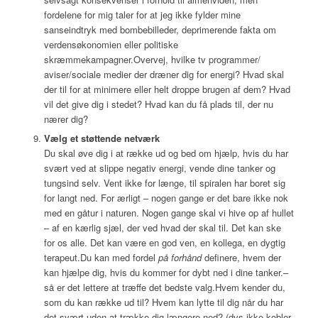
fordelene for mig taler for at jeg ikke fylder mine
sanseindtryk med bombebilleder, deprimerende fakta om
verdensøkonomien eller politiske
skræmmekampagner.Overvej, hvilke tv programmer/
aviser/sociale medier der dræner dig for energi? Hvad skal
der til for at minimere eller helt droppe brugen af dem? Hvad
vil det give dig i stedet? Hvad kan du få plads til, der nu
nærer dig?
Vælg et støttende netværk
Du skal øve dig i at række ud og bed om hjælp, hvis du har
svært ved at slippe negativ energi, vende dine tanker og
tungsind selv. Vent ikke for længe, til spiralen har boret sig
for langt ned. For ærligt – nogen gange er det bare ikke nok
med en gåtur i naturen. Nogen gange skal vi hive op af hullet
– af en kærlig sjæl, der ved hvad der skal til. Det kan ske
for os alle. Det kan være en god ven, en kollega, en dygtig
terapeut.Du kan med fordel
på forhånd
definere, hvem der
kan hjælpe dig, hvis du kommer for dybt ned i dine tanker.–
så er det lettere at træffe det bedste valg.Hvem kender du,
som du kan række ud til? Hvem kan lytte til dig når du har
det svært uden at trække dig længere ned? (dvs ikke kobler