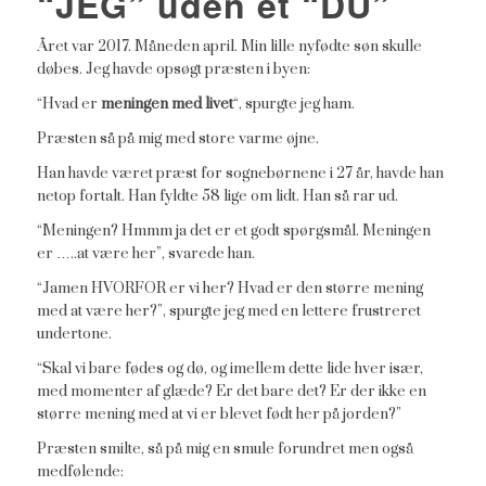
“JEG” uden et “DU”
Året var 2017. Måneden april. Min lille nyfødte søn skulle
døbes. Jeg havde opsøgt præsten i byen:
“Hvad er
meningen med livet
“, spurgte jeg ham.
Præsten så på mig med store varme øjne.
Han havde været præst for sognebørnene i 27 år, havde han
netop fortalt. Han fyldte 58 lige om lidt. Han så rar ud.
“Meningen? Hmmm ja det er et godt spørgsmål. Meningen
er …..at være her”, svarede han.
“Jamen HVORFOR er vi her? Hvad er den større mening
med at være her?”, spurgte jeg med en lettere frustreret
undertone.
“Skal vi bare fødes og dø, og imellem dette lide hver især,
med momenter af glæde? Er det bare det? Er der ikke en
større mening med at vi er blevet født her på jorden?”
Præsten smilte, så på mig en smule forundret men også
medfølende: