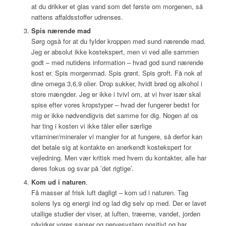
at du drikker et glas vand som det første om morgenen, så
nattens affaldsstoffer udrenses.
Spis nærende mad
Sørg også for at du fylder kroppen med sund nærende mad.
Jeg er absolut ikke kostekspert, men vi ved alle sammen
godt – med nutidens information – hvad god sund nærende
kost er. Spis morgenmad. Spis grønt. Spis groft. Få nok af
dine omega 3,6,9 olier. Drop sukker, hvidt brød og alkohol i
store mængder. Jeg er ikke i tvivl om, at vi hver især skal
spise efter vores kropstyper – hvad der fungerer bedst for
mig er ikke nødvendigvis det samme for dig. Nogen af os
har ting i kosten vi ikke tåler eller særlige
vitaminer/mineraler vi mangler for at fungere, så derfor kan
det betale sig at kontakte en anerkendt kostekspert for
vejledning. Men vær kritisk med hvem du kontakter, alle har
deres fokus og svar på ’det rigtige’.
Kom ud i naturen
.
Få masser af frisk luft dagligt – kom ud i naturen. Tag
solens lys og energi ind og lad dig selv op med. Der er lavet
utallige studier der viser, at luften, træerne, vandet, jorden
påvirker vores sanser og nervesystem positivt og har