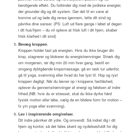
beroligende effekt. Du forbinder dig med de jordiske energier,
der grounder dig og dit system. Gør det til en vane at
komme ud og lade dig rense igennem, lette dit sind og
påvirke dine sanser. (PS: Luft ud flere gange i løbet af dagen
i dit hus/hjem – du vil opleve at frisk luft i dit hjem, skaber
frisk klarhed i dit sind)
Bevæg kroppen
.
Kroppen holder fast på energien. Hvis du ikke bruger din
krop, stagnerer og blokerer du energistrømninger. Stræk dig
om morgenen, rør dig min 20 min hver gang, bestil en
omgang dybtgående kropsmassage, gå en rask tur udenfor,
gå til yoga, svømning eller hvad du har lyst til. Hop og ryst
kroppen dagligt. Når du løsner op i kroppens fastlåshed,
oplever du gennemstrømninger af energi og følelsen af indre
frihed.(NB: hvis du er stresset, skal du ikke dyrke hård
fysisk motion eller løbe, vælg da en blidere form for motion –
fx yin yoga eller svømning).
Lev i inspirerende omgivelser.
Dit indre påvirker dit ydre. Og omvendt. Så indret dig i dit
hjem og kontor, så det føles skønt og nydelsesfuldt for dig