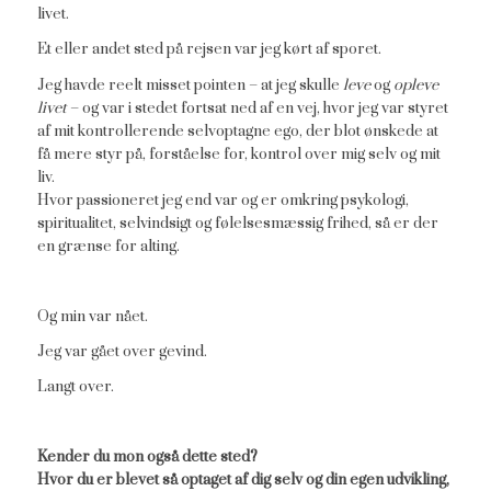
livet.
Et eller andet sted på rejsen var jeg kørt af sporet.
Jeg havde reelt misset pointen – at jeg skulle
leve
og
opleve
livet
– og var i stedet fortsat ned af en vej, hvor jeg var styret
af mit kontrollerende selvoptagne ego, der blot ønskede at
få mere styr på, forståelse for, kontrol over mig selv og mit
liv.
Hvor passioneret jeg end var og er omkring psykologi,
spiritualitet, selvindsigt og følelsesmæssig frihed, så er der
en grænse for alting.
Og min var nået.
Jeg var gået over gevind.
Langt over.
Kender du mon også dette sted?
Hvor du er blevet så optaget af dig selv og din egen udvikling,