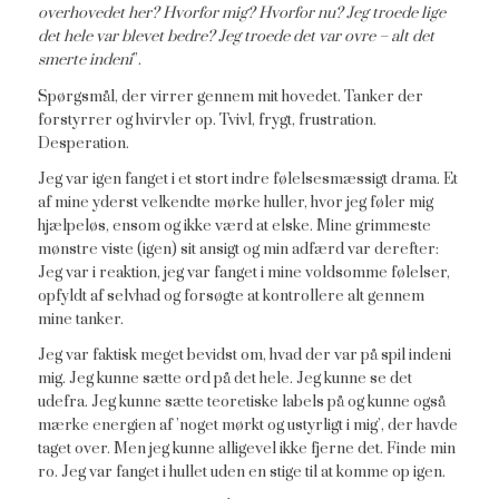
overhovedet her? Hvorfor mig? Hvorfor nu? Jeg troede lige
det hele var blevet bedre? Jeg troede det var ovre – alt det
smerte indeni
”.
Spørgsmål, der virrer gennem mit hovedet. Tanker der
forstyrrer og hvirvler op. Tvivl, frygt, frustration.
Desperation.
Jeg var igen fanget i et stort indre følelsesmæssigt drama. Et
af mine yderst velkendte mørke huller, hvor jeg føler mig
hjælpeløs, ensom og ikke værd at elske. Mine grimmeste
mønstre viste (igen) sit ansigt og min adfærd var derefter:
Jeg var i reaktion, jeg var fanget i mine voldsomme følelser,
opfyldt af selvhad og forsøgte at kontrollere alt gennem
mine tanker.
Jeg var faktisk meget bevidst om, hvad der var på spil indeni
mig. Jeg kunne sætte ord på det hele. Jeg kunne se det
udefra. Jeg kunne sætte teoretiske labels på og kunne også
mærke energien af ’noget mørkt og ustyrligt i mig’, der havde
taget over. Men jeg kunne alligevel ikke fjerne det. Finde min
ro. Jeg var fanget i hullet uden en stige til at komme op igen.