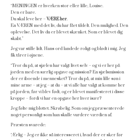
“MENINGEN er hverken stor eller lille, Louise.
Den er bare.
Du skal leve her –
VÆRE her
.
En VÆREN med det liv, du har fået tildelt. Den mulighed. Den
oplevelse. Det liv du er blevet skænket. Som er blevet dig
skabt.”
Jeg var stille lidt. Hans ord landede roligt og blødt i mig. Jeg
fik tårer i øjnene.
“Tror du på, at sjælen har valgt livet selv – og vi er her på
jorden med en særlig opgave og mission? En sjælsmission
der er iboende i mennesket? Tror du på, at min lille søn i
mine arme – at jeg – at du – at vi alle har valgt at komme her
på jorden, før vi blev født, og er blevet manifesteret i disse
kroppe – fordi vi har en opgave her hver især?
Jeg følte mig blottet. Skrøbelig. Som om jeg præsenterede
noget personligt som han skulle vurdere værdien af.
Præsten svarede:
“Ærlig – Jeg er ikke så interesseret i, hvad der er sker før