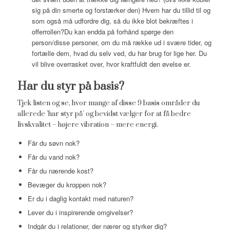
sig på din smerte og forstærker den) Hvem har du tillid til og
som også må udfordre dig, så du ikke blot bekræftes i
offerrollen?Du kan endda på forhånd spørge den
person/disse personer, om du må række ud i svære tider, og
fortælle dem, hvad du selv ved, du har brug for lige her. Du
vil blive overrasket over, hvor kraftfuldt den øvelse er.
Har
du styr på basis?
Tjek listen og se, hvor mange af disse 9 basis områder du
allerede ’har styr på’ og bevidst vælger for at få bedre
livskvalitet – højere vibration – mere energi.
Får du søvn nok?
Får du vand nok?
Får du nærende kost?
Bevæger du kroppen nok?
Er du i daglig kontakt med naturen?
Lever du i inspirerende omgivelser?
Indgår du i relationer, der nærer og styrker dig?