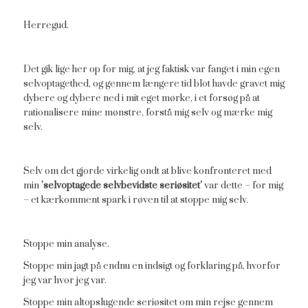
Herregud.
Det gik lige her op for mig, at jeg faktisk var fanget i min egen
selvoptagethed, og gennem længere tid blot havde gravet mig
dybere og dybere ned i mit eget mørke, i et forsøg på at
rationalisere mine mønstre, forstå mig selv og mærke mig
selv.
Selv om det gjorde virkelig ondt at blive konfronteret med
min
’selvoptagede selvbevidste seriøsitet’
var dette – for mig
– et kærkomment spark i røven til at stoppe mig selv.
Stoppe min analyse.
Stoppe min jagt på endnu en indsigt og forklaring på, hvorfor
jeg var hvor jeg var.
Stoppe min altopslugende seriøsitet om min rejse gennem