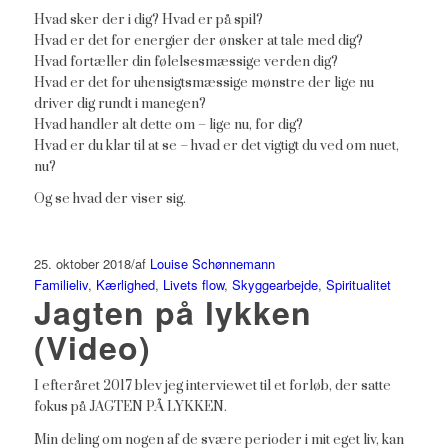
Hvad sker der i dig? Hvad er på spil?
Hvad er det for energier der ønsker at tale med dig?
Hvad fortæller din følelsesmæssige verden dig?
Hvad er det for uhensigtsmæssige mønstre der lige nu
driver dig rundt i manegen?
Hvad handler alt dette om – lige nu, for dig?
Hvad er du klar til at se – hvad er det vigtigt du ved om nuet,
nu?
Og se hvad der viser sig.
25. oktober 2018
/
af
Louise Schønnemann
Familieliv
,
Kærlighed
,
Livets flow
,
Skyggearbejde
,
Spiritualitet
Jagten på lykken
(Video)
I efteråret 2017 blev jeg interviewet til et forløb, der satte
fokus på JAGTEN PÅ LYKKEN.
Min deling om nogen af de svære perioder i mit eget liv, kan